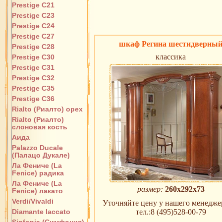
Prestige C21
Prestige C23
Prestige C24
Prestige C27
шкаф Регина шестидверны
Prestige C28
классика
Prestige C30
Prestige C31
Prestige C32
Prestige C35
Prestige C36
Rialto (Риалто) орех
Rialto (Риалто)
слоновая кость
Аида
Palazzo Ducale
(Палацо Дукале)
Ла Фениче (La
Fenice) радика
Ла Фениче (La
размер:
260х292х73
Fenice) лакато
Verdi/Vivaldi
Уточняйте цену у нашего менеджер
Diamante laccato
тел.:8 (495)528-00-79