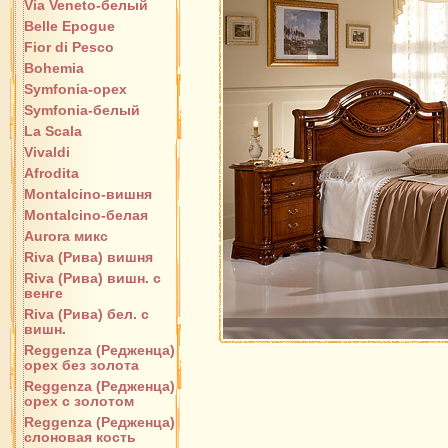
Via Veneto-белый
Belle Epogue
Fior di Pesco
Bohemia
Symfonia-орех
Symfonia-белый
La Scala
Vivaldi
Afrodita
Montalcino-вишня
Montalcino-белая
Aurora микс
Riva (Рива) вишня
Riva (Рива) вишн. с
венге
Riva (Рива) бел. с
вишн.
Reggenza (Редженца)
орех без золота
Reggenza (Редженца)
орех с золотом
Reggenza (Редженца)
слоновая кость