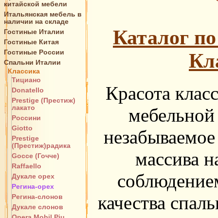
китайской мебели
Итальянская мебель в
наличии на складе
Каталог по
Гостиные Италии
Гостиные Китая
Гостиные России
Кл
Спальни Италии
Классика
Тициано
Красота класс
Donatello
Prestige (Престиж)
лакато
мебельной 
Россини
Giotto
незабываемое 
Prestige
(Престиж)радика
массива н
Gocce (Гочче)
Raffaello
соблюдением
Дукале орех
Регина-орех
качества спал
Регина-слонов
Дукале слонов
Opera Mobil Piu