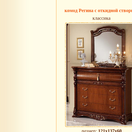
комод Регина с откидной створ
классика
размер:
121х137х60