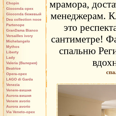
мрамора, доста
Chopin
Gioconda орех
менеджерам. Кл
Gioconda бежевый
Dea collection noce
это респект
Partenope
GranDama Bianco
сантиметре! Ф
Versailles ivory
Michelangelo
Mythos
спальню Реги
Liberty
Lady
вдохн
Valeria (Валерия)
Beatrice
спа
Opera-орех
LAGO di Garda
Venezia
Venere-вишня
Aurora-вишня
Venere avorio
Aurora avorio
Via Veneto-орех