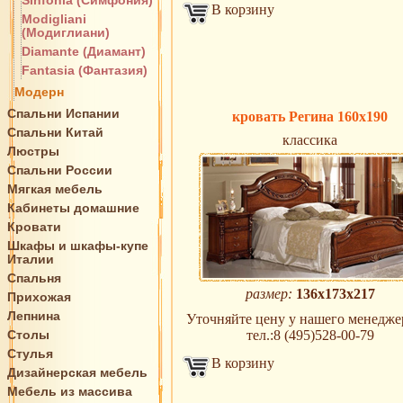
Sinfonia (Симфония)
В корзину
Modigliani
(Модиглиани)
Diamante (Диамант)
Fantasia (Фантазия)
Модерн
Спальни Испании
кровать Регина 160х190
Спальни Китай
классика
Люстры
Спальни России
Мягкая мебель
Кабинеты домашние
Кровати
Шкафы и шкафы-купе
Италии
Спальня
размер:
136х173х217
Прихожая
Лепнина
Уточняйте цену у нашего менеджер
Столы
тел.:8 (495)528-00-79
Стулья
В корзину
Дизайнерская мебель
Мебель из массива