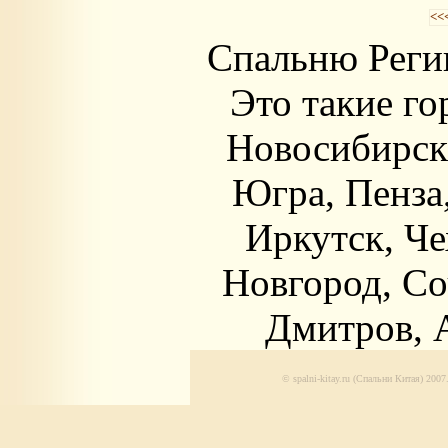
<<
Спальню Регин
Это такие го
Новосибирск
Югра, Пенза,
Иркутск, Че
Новгород, Со
Дмитров, А
© spalni-kitay.ru (Спальни Китая) 20