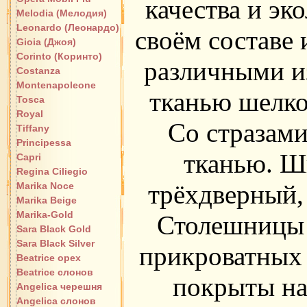
качества и эк
Melodia (Мелодия)
Leonardo (Леонардо)
своём составе 
Gioia (Джоя)
Corinto (Коринто)
различными из
Costanza
Montenapoleone
тканью шелко
Tosca
Royal
Со стразам
Tiffany
Principessa
тканью. Ш
Capri
Regina Ciliegio
трёхдверный,
Marika Noce
Marika Beige
Marika-Gold
Столешницы т
Sara Black Gold
Sara Black Silver
прикроватных
Beatrice орех
Beatrice слонов
покрыты на
Angelica черешня
Angelica слонов