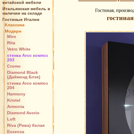
китайской мебели
Итальянская мебель в
Гостиная, производ
наличии на складе
гостиная
Гостиные Италии
Классика
Модерн
Miro
Rita
Vetro White
стенка Arco композ
203
Cromo
Diamond Black
(Даймонд Блэк)
стенка Arco композ
204
Harmony
Kristel
Armonia
Diamond Avorio
Loft
Riva (Рива) белая
Essenza