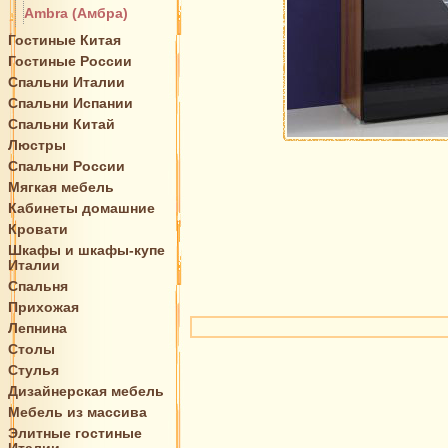
Ambra (Амбра)
Гостиные Китая
Гостиные России
Спальни Италии
Спальни Испании
Спальни Китай
Люстры
Спальни России
Мягкая мебель
Кабинеты домашние
Кровати
Шкафы и шкафы-купе
Италии
Спальня
Прихожая
Лепнина
Столы
Стулья
Дизайнерская мебель
Мебель из массива
Элитные гостиные