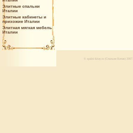
Италии
Элитные спальни
Италии
Элитные кабинеты и
прихожие Италии
Элитная мягкая мебель
Италии
© spalni-kitay.ru (Спальни Китая) 200