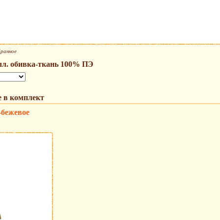
бранное
алл. обивка-ткань 100% ПЭ
 в комплект
-бежевое