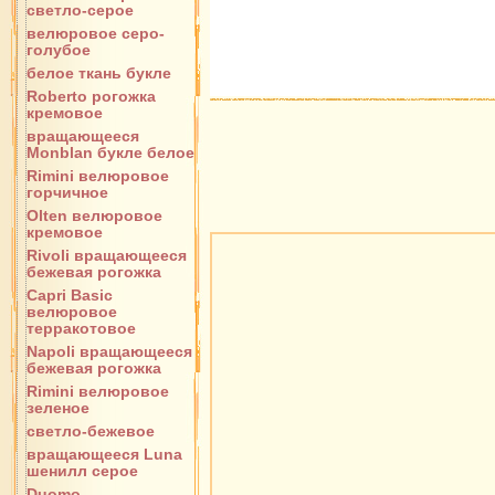
светло-серое
велюровое серо-
голубое
белое ткань букле
Roberto рогожка
кремовое
вращающееся
Monblan букле белое
Rimini велюровое
горчичное
Olten велюровое
кремовое
Rivoli вращающееся
бежевая рогожка
Capri Basic
велюровое
терракотовое
Napoli вращающееся
бежевая рогожка
Rimini велюровое
зеленое
светло-бежевое
вращающееся Luna
шенилл серое
Duomo