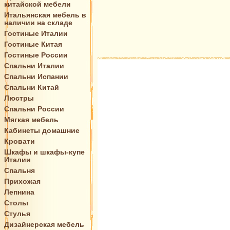
китайской мебели
Итальянская мебель в
наличии на складе
Гостиные Италии
Гостиные Китая
Гостиные России
Спальни Италии
Спальни Испании
Спальни Китай
Люстры
Спальни России
Мягкая мебель
Кабинеты домашние
Кровати
Шкафы и шкафы-купе
Италии
Спальня
Прихожая
Лепнина
Столы
Стулья
Дизайнерская мебель