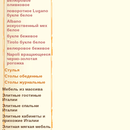
велюровое
оливковое
поворотное Lugano
букле белое
Albano
искусственный мех
белое
букле бежевое
Tirolo букле белое
велюровое бежевое
Napoli вращающееся
черно-золотая
рогожка
Стулья
Столы обеденные
Столы журнальные
Мебель из массива
Элитные гостиные
Италии
Элитные спальни
Италии
Элитные кабинеты и
прихожие Италии
Элитная мягкая мебель