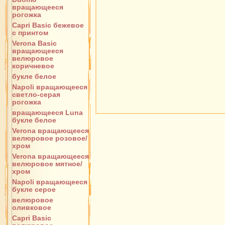
вращающееся
рогожка
Capri Basic бежевое
с принтом
Verona Basic
вращающееся
велюровое
коричневое
букле белое
Napoli вращающееся
светло-серая
рогожка
вращающееся Luna
букле белое
Verona вращающееся
велюровое розовое/
хром
Verona вращающееся
велюровое мятное/
хром
Napoli вращающееся
букле серое
велюровое
оливковое
Capri Basic