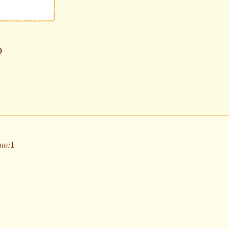
0
но:
1