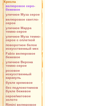
Кресла
велюровое серо-
бежевое
уличное Муза серое
велюровое светло-
серое
уличное Марра
темно-серое
уличное Муза темно-
серое с оплеткой
поворотное белое
искусственный мех
Fabio велюровое
бежевое
уличное Верона
темно-серое
розовое
искусственный
каракуль
букле кремовое
без подлокотников
букле бежевое
серое/матовое
золото
Rimini велюровое