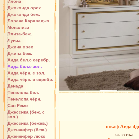
Илона
Джоконда орех
Джоконда беж.
Лорена Караваджо
Монализа
Элиза-беж.
Луиза
Джина орех
Джина беж.
Аида бел.с серебр.
Аида бел.с зол.
Аида чёрн. с зол.
Аида чёрн. с серебр.
Денада
Пенелопа бел.
Пенелопа чёрн.
Сан Ремо
Джессика (беж. с
зол.)
Джессика (бежев.)
шкаф Аида 4д
Дженнифер (беж.)
классика
Дженнифер люкс