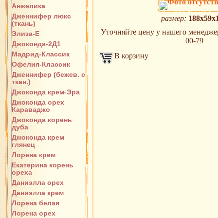
Анжелика
Дженнифер люкс
размер:
188х59х
(ткань)
Уточняйте цену у нашего менеджера
Элиза-Е
00-79
Джоконда-2Д1
Мадрид-Классик
В корзину
Офелия-Классик
Дженнифер (бежев. с
ткан.)
Джоконда крем-Эра
Джоконда орех
Караваджо
Джоконда корень
дуба
Джоконда крем
глянец
Лорена крем
Екатерина корень
ореха
Даниэлла орех
Даниэлла крем
Лорена белая
Лорена орех