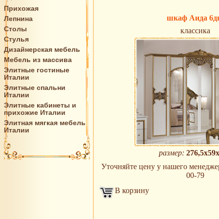
Прихожая
шкаф Аида 6д
Лепнина
Столы
классика
Стулья
Дизайнерская мебель
Мебель из массива
Элитные гостиные
Италии
Элитные спальни
Италии
Элитные кабинеты и
прихожие Италии
Элитная мягкая мебель
Италии
размер:
276,5х59
Уточняйте цену у нашего менеджера
00-79
В корзину