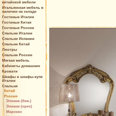
китайской мебели
Итальянская мебель в
наличии на складе
Гостиные Италии
Гостиные Китая
Гостиные России
Спальни Италии
Спальни Испании
Спальни Китай
Люстры
Спальни России
Мягкая мебель
Кабинеты домашние
Кровати
Шкафы и шкафы-купе
Италии
Спальня
Китай
Россия
Элиана (беж.)
Элиана (орех)
Марокко