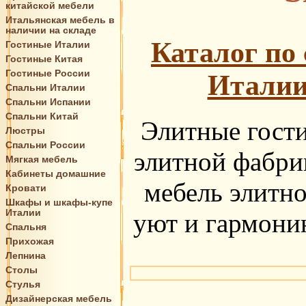
китайской мебели
Итальянская мебель в
наличии на складе
Каталог по
Гостиные Италии
Гостиные Китая
Гостиные России
Итали
Спальни Италии
Спальни Испании
Спальни Китай
Элитные гости
Люстры
Спальни России
элитной фабрик
Мягкая мебель
Кабинеты домашние
мебель элитно
Кровати
Шкафы и шкафы-купе
Италии
уют и гармони
Спальня
Прихожая
Лепнина
Столы
Стулья
Дизайнерская мебель