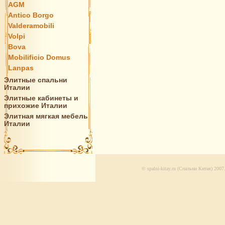
AGM
Antico Borgo
Valderamobili
Volpi
Bova
Mobilificio Domus
Lanpas
Элитные спальни
Италии
Элитные кабинеты и
прихожие Италии
Элитная мягкая мебель
Италии
© spalni-kitay.ru (Спальни Китая) 20