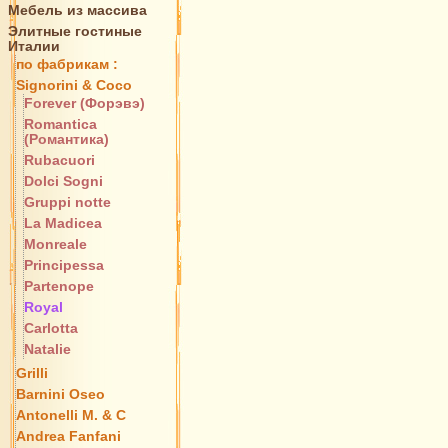
Мебель из массива
Элитные гостиные
Италии
по фабрикам :
Signorini & Coco
Forever (Форэвэ)
Romantica
(Романтика)
Rubacuori
Dolci Sogni
Gruppi notte
La Madicea
Monreale
Principessa
Partenope
Royal
Carlotta
Natalie
Grilli
Barnini Oseo
Antonelli M. & C
Andrea Fanfani