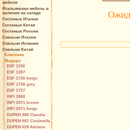
мебели
Итальянская мебель в
Ожида
наличии на складе
Гостиные Италии
Гостиные Китая
Гостиные России
Спальни Италии
Спальни Испании
Спальни Китай
Классика
Модерн
ESF 1150
ESF 1397
ESF 1726 beige
ESF 1726 grey
ESF 1727
INFI 2868
INFI 2971 brown
INFI 2971 beige
DUPEN 880 Claudia
DUPEN 661 Cinderella
DUPEN 629 Adriana