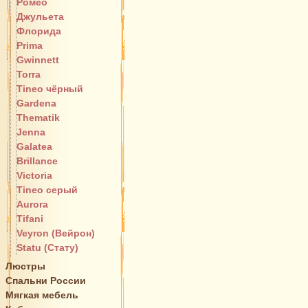
Ромео
Джульета
Флорида
Prima
Gwinnett
Torra
Tineo чёрный
Gardena
Thematik
Jenna
Galatea
Brillance
Victoria
Tineo серый
Aurora
Tifani
Veyron (Вейрон)
Statu (Стату)
Люстры
Спальни России
Мягкая мебель