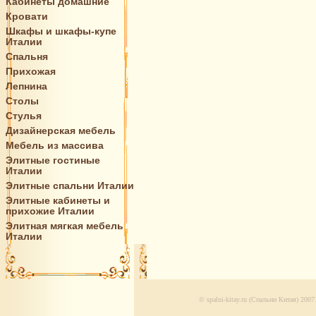
Кабинеты домашние
Кровати
Шкафы и шкафы-купе
Италии
Спальня
Прихожая
Лепнина
Столы
Стулья
Дизайнерская мебель
Мебель из массива
Элитные гостиные
Италии
Элитные спальни Италии
Элитные кабинеты и
прихожие Италии
Элитная мягкая мебель
Италии
© spalni-kitay.ru (Спальни Китая) 200