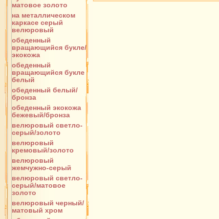
матовое золото
на металлическом
каркасе серый
велюровый
обеденный
вращающийся букле/
экокожа
обеденный
вращающийся букле
белый
обеденный белый/
бронза
обеденный экокожа
бежевый/бронза
велюровый светло-
серый/золото
велюровый
кремовый/золото
велюровый
жемчужно-серый
велюровый светло-
серый/матовое
золото
велюровый черный/
матовый хром