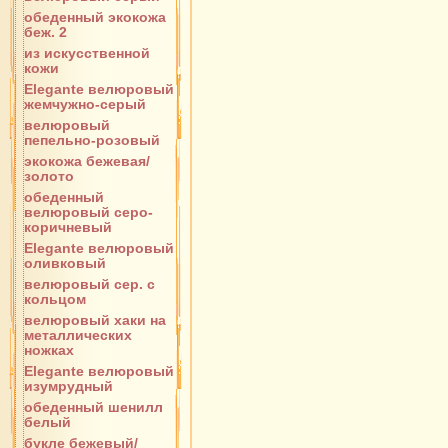
обеденный экокожа
беж. 2
из искусственной
кожи
Elegante велюровый
жемчужно-серый
велюровый
пепельно-розовый
экокожа бежевая/
золото
обеденный
велюровый серо-
коричневый
Elegante велюровый
оливковый
велюровый сер. с
кольцом
велюровый хаки на
металлических
ножках
Elegante велюровый
изумрудный
обеденный шенилл
белый
букле бежевый/