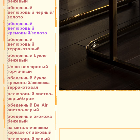
бежевый
обеденный
велюровый черный/
золото
обеденный
велюровый
кремовый/золото
обеденный
велюровый
терракотовый
обеденный букле
бежевый
Unico велюровый
горчичный
обеденный букле
кремовый/экокожа
терракотовая
велюровый светло-
серый/хром
обеденный Bel Air
светло-серый
обеденный экокожа
бежевый
на металлическом
каркасе оливковый
велюровый серый