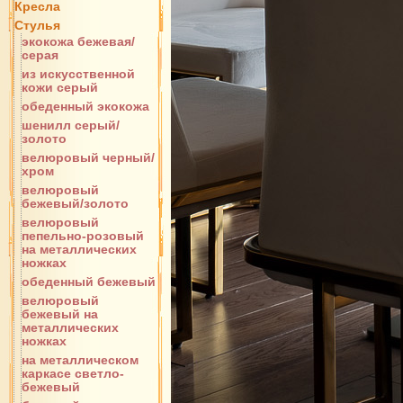
Кресла
Стулья
экокожа бежевая/
серая
из искусственной
кожи серый
обеденный экокожа
шенилл серый/
золото
велюровый черный/
хром
велюровый
бежевый/золото
велюровый
пепельно-розовый
на металлических
ножках
обеденный бежевый
велюровый
бежевый на
металлических
ножках
на металлическом
каркасе светло-
бежевый