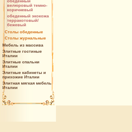
обеденный
велюровый темно-
коричневый
обеденный экокожа
терракотовый/
бежевый
Столы обеденные
Столы журнальные
Мебель из массива
Элитные гостиные
Италии
Элитные спальни
Италии
Элитные кабинеты и
прихожие Италии
Элитная мягкая мебель
Италии