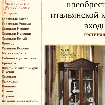
преобрест
Ла Фениче (La
Fenice) лакато
итальянской к
Модерн
Гостиные Китая
вход
Гостиные России
Спальни Италии
гостиная
Спальни Испании
Спальни Китай
Люстры
Спальни России
Мягкая мебель
Кабинеты домашние
Кровати
Шкафы и шкафы-купе
Италии
Спальня
Прихожая
Лепнина
Столы
Стулья
Дизайнерская мебель