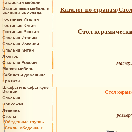
китайской мебели
Итальянская мебель в
Каталог по странам
/
Сто
наличии на складе
Гостиные Италии
Гостиные Китая
Стол керамически
Гостиные России
Спальни Италии
Спальни Испании
Спальни Китай
Люстры
Спальни России
Матери
Мягкая мебель
Кабинеты домашние
Кровати
Шкафы и шкафы-купе
Италии
Стол керами
Спальня
Прихожая
Лепнина
размер:
Столы
Обеденные группы
Столы обеденные