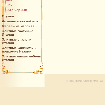
Alex
Flex
Enzo чёрный
Стулья
Дизайнерская мебель
Мебель из массива
Элитные гостиные
Италии
Элитные спальни
Италии
Элитные кабинеты и
прихожие Италии
Элитная мягкая мебель
Италии
© spalni-kitay.ru (Спальни Китая) 20