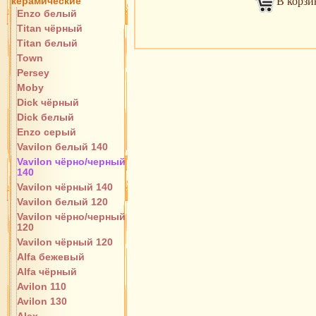
керамические
В корзи
Enzo белый
Titan чёрный
Titan белый
Town
Persey
Moby
Dick чёрный
Dick белый
Enzo серый
Vavilon белый 140
Vavilon чёрно/черный
140
Vavilon чёрный 140
Vavilon белый 120
Vavilon чёрно/черный
120
Vavilon чёрный 120
Alfa бежевый
Alfa чёрный
Avilon 110
Avilon 130