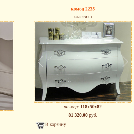
комод 2235
классика
размер:
118х50х82
81 320,00
руб.
В корзину