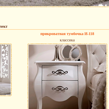
лект
прикроватная тумбочка И-118
классика