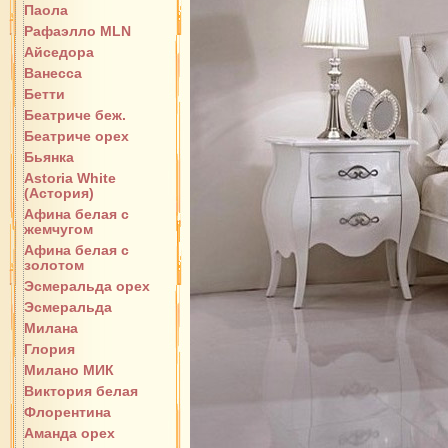
Паола
Рафаэлло MLN
Айседора
Ванесса
Бетти
Беатриче беж.
Беатриче орех
Бьянка
Astoria White
(Астория)
Афина белая с
жемчугом
Афина белая с
золотом
Эсмеральда орех
Эсмеральда
Милана
Глория
Милано МИК
Виктория белая
Флорентина
Аманда орех