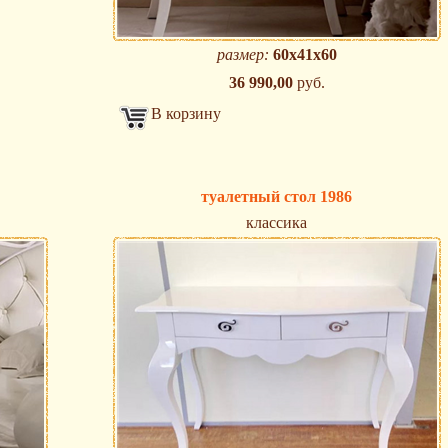
размер:
60х41х60
36 990,00
руб.
В корзину
туалетный стол 1986
классика