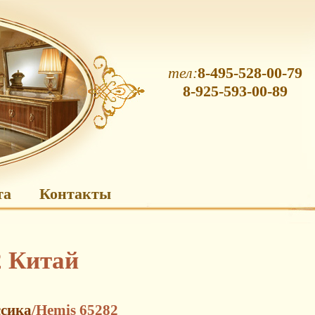
тел:
8-495-528-00-79
8-925-593-00-89
та
Контакты
2 Китай
сика
/Hemis 65282