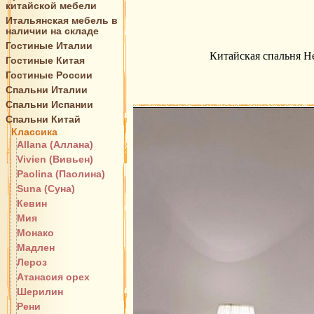
китайской мебели
Итальянская мебель в
наличии на складе
Гостиные Италии
Китайская спальня He
Гостиные Китая
Гостиные России
Спальни Италии
Спальни Испании
Спальни Китай
Классика
Allana (Аллана)
Vivien (Вивьен)
Paolina (Паолина)
Suna (Суна)
Кевин
Мия
Монако
Мадлен
Лероз
Атанасия орех
Шерилин
Рени