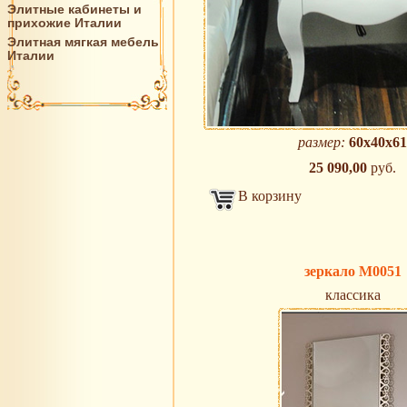
Элитные кабинеты и
прихожие Италии
Элитная мягкая мебель
Италии
размер:
60х40х61
25 090,00
руб.
В корзину
зеркало M0051
классика