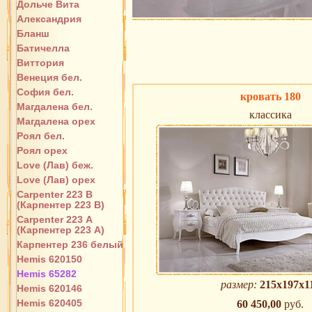
Дольче Вита
Александрия
Бланш
Батичелла
Виттория
Венеция бел.
София бел.
кровать 180
Магдалена бел.
классика
Магдалена орех
Роял бел.
Роял орех
Love (Лав) беж.
Love (Лав) орех
Carpenter 223 В
(Карпентер 223 В)
Carpenter 223 А
(Карпентер 223 А)
Карпентер 236 белый
Hemis 620150
Hemis 65282
размер:
215х197х1
Hemis 620146
Hemis 620405
60 450,00
руб.