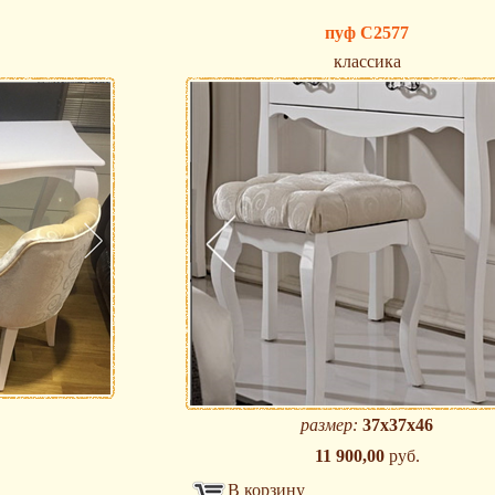
пуф C2577
классика
размер:
37х37х46
11 900,00
руб.
В корзину