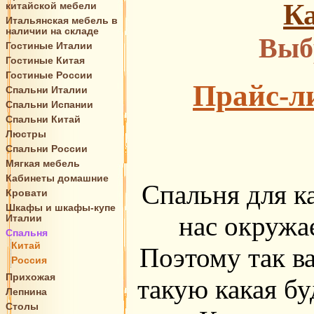
Ка
китайской мебели
Итальянская мебель в
наличии на складе
Выб
Гостиные Италии
Гостиные Китая
Гостиные России
Прайс-ли
Спальни Италии
Спальни Испании
Спальни Китай
Люстры
Спальни России
Мягкая мебель
Кабинеты домашние
Спальня для ка
Кровати
Шкафы и шкафы-купе
нас окружае
Италии
Спальня
Китай
Поэтому так в
Россия
Прихожая
такую какая бу
Лепнина
Столы