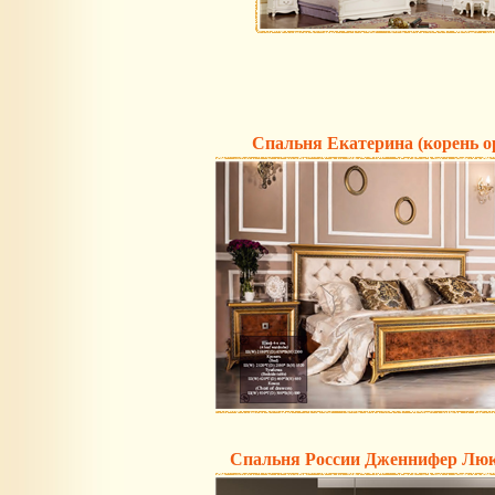
Спальня Екатерина (корень о
Спальня России Дженнифер Люкс