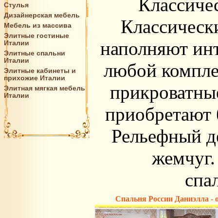
Классичес
Стулья
Дизайнерская мебель
Классическ
Мебель из массива
Элитные гостиные
наполняют инт
Италии
Элитные спальни
Италии
любой компле
Элитные кабинеты и
прихожие Италии
прикроватны
Элитная мягкая мебель
Италии
приобретают б
Рельефный де
жемчуг.
спа
Спальня России Даниэлла - 