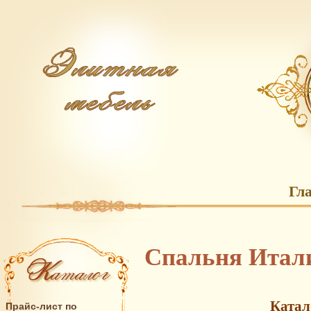
Гл
Спальня Итали
Катал
Прайс-лист по