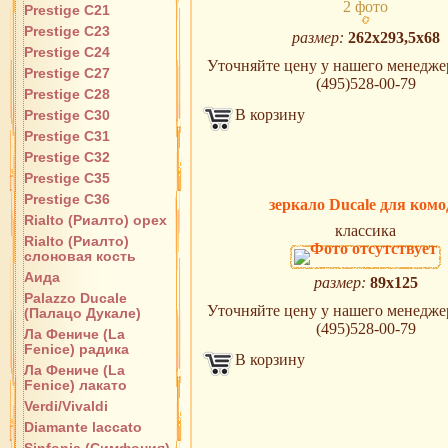
2 фото
Prestige C21
Prestige C23
размер:
262х293,5х68
Prestige C24
Уточняйте цену у нашего менеджера
Prestige C27
(495)528-00-79
Prestige C28
В корзину
Prestige C30
Prestige C31
Prestige C32
Prestige C35
Prestige C36
зеркало Ducale для комо
Rialto (Риалто) орех
классика
Rialto (Риалто)
слоновая кость
Аида
размер:
89х125
Palazzo Ducale
Уточняйте цену у нашего менеджера
(Палацо Дукале)
(495)528-00-79
Ла Фениче (La
Fenice) радика
В корзину
Ла Фениче (La
Fenice) лакато
Verdi/Vivaldi
Diamante laccato