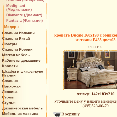
Sinfonia (Симфония)
Modigliani
(Модиглиани)
Diamante (Диамант)
Fantasia (Фантазия)
Модерн
Спальни Испании
кровать Ducale 160х190 с обивко
Спальни Китай
из ткани F435 цвет03
Люстры
классика
Спальни России
Мягкая мебель
Кабинеты домашние
Кровати
Шкафы и шкафы-купе
Италии
Спальня
Прихожая
Лепнина
размер:
142х183х210
Столы
Уточняйте цену у нашего менеджера
Стулья
(495)528-00-79
Дизайнерская мебель
Мебель из массива
В корзину