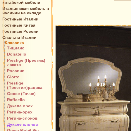
китайской мебели
Итальянская мебель в
наличии на складе
Гостиные Италии
Гостиные Китая
Гостиные России
Спальни Италии
Классика
Тициано
Donatello
Prestige (Престиж)
лакато
Россини
Giotto
Prestige
(Престиж)радика
Gocce (Гочче)
Raffaello
Дукале орех
Регина-орех
Регина-слонов
Дукале слонов
Opera Mobil Piu