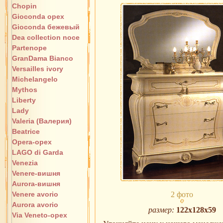
Chopin
Gioconda орех
Gioconda бежевый
Dea collection noce
Partenope
GranDama Bianco
Versailles ivory
Michelangelo
Mythos
Liberty
Lady
Valeria (Валерия)
Beatrice
Opera-орех
LAGO di Garda
Venezia
Venere-вишня
Aurora-вишня
Venere avorio
2 фото
Aurora avorio
размер:
122х128х59
Via Veneto-орех