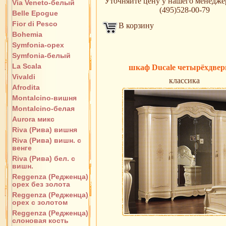
Уточняйте цену у нашего менеджера
Via Veneto-белый
(495)528-00-79
Belle Epogue
Fior di Pesco
В корзину
Bohemia
Symfonia-орех
Symfonia-белый
La Scala
шкаф Ducale четырёхдве
Vivaldi
классика
Afrodita
Montalcino-вишня
Montalcino-белая
Aurora микс
Riva (Рива) вишня
Riva (Рива) вишн. с
венге
Riva (Рива) бел. с
вишн.
Reggenza (Редженца)
орех без золота
Reggenza (Редженца)
орех с золотом
Reggenza (Редженца)
слоновая кость