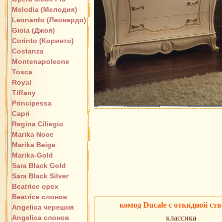
Melodia (Мелодия)
Leonardo (Леонардо)
Gioia (Джоя)
Corinto (Коринто)
Costanza
Montenapoleone
Tosca
Royal
Tiffany
Principessa
Capri
Regina Ciliegio
Marika Noce
Marika Beige
Marika-Gold
Sara Black Gold
Sara Black Silver
Beatrice орех
Beatrice слонов
комод Ducale с откидной ст
Angelica черешня
Angelica слонов
классика