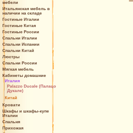
мебели
Итальянская мебель в
наличии на складе
Гостиные Италии
Гостиные Китая
Гостиные России
Спальни Италии
Спальни Испании
Спальни Китай
Люстры
Спальни России
Мягкая мебель
Кабинеты домашние
Италия
Palazzo Ducale (Палацо
Дукале)
Китай
Кровати
Шкафы и шкафы-купе
Италии
Спальня
Прихожая