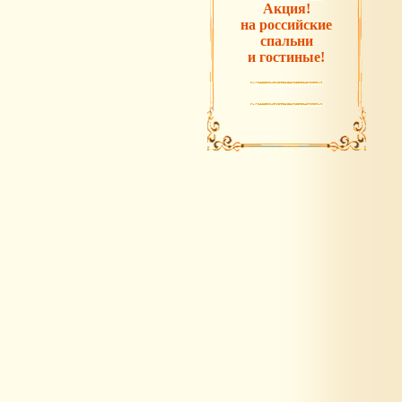
Акция!
на российские
спальни
и гостиные!