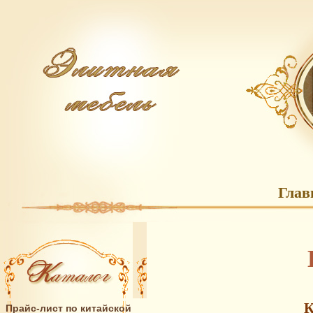
Глав
К
Прайс-лист по китайской