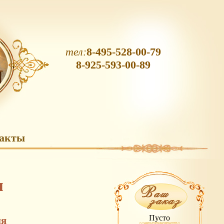
тел:
8-495-528-00-79
8-925-593-00-89
акты
я
Пусто
ия