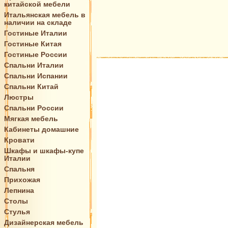
китайской мебели
Итальянская мебель в
наличии на складе
Гостиные Италии
Гостиные Китая
Гостиные России
Спальни Италии
Спальни Испании
Спальни Китай
Люстры
Спальни России
Мягкая мебель
Кабинеты домашние
Кровати
Шкафы и шкафы-купе
Италии
Спальня
Прихожая
Лепнина
Столы
Стулья
Дизайнерская мебель