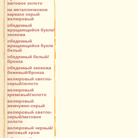
матовое золото
на металлическом
каркасе серый
велюровый
обеденный
вращающийся букле/
экокожа
обеденный
вращающийся букле
белый
обеденный белый/
бронза
обеденный экокожа
бежевый/бронза
велюровый светло-
серый/золото
велюровый
кремовый/золото
велюровый
жемчужно-серый
велюровый светло-
серый/матовое
золото
велюровый черный/
матовый хром