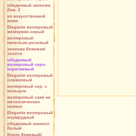
обеденный экокожа
беж. 2
из искусственной
кожи
Elegante велюровый
жемчужно-серый
велюровый
пепельно-розовый
экокожа бежевая/
золото
обеденный
велюровый серо-
коричневый
Elegante велюровый
оливковый
велюровый сер. с
кольцом
велюровый хаки на
металлических
ножках
Elegante велюровый
изумрудный
обеденный шенилл
белый
букле бежевый/