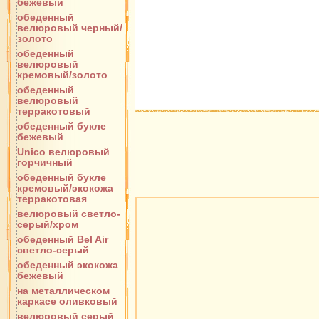
бежевый
обеденный
велюровый черный/
золото
обеденный
велюровый
кремовый/золото
обеденный
велюровый
терракотовый
обеденный букле
бежевый
Unico велюровый
горчичный
обеденный букле
кремовый/экокожа
терракотовая
велюровый светло-
серый/хром
обеденный Bel Air
светло-серый
обеденный экокожа
бежевый
на металлическом
каркасе оливковый
велюровый серый