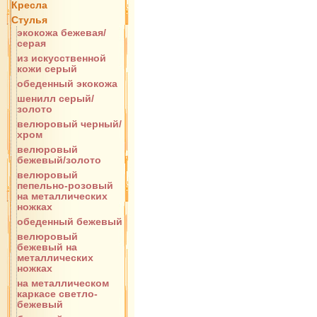
Кресла
Стулья
экокожа бежевая/
серая
из искусственной
кожи серый
обеденный экокожа
шенилл серый/
золото
велюровый черный/
хром
велюровый
бежевый/золото
велюровый
пепельно-розовый
на металлических
ножках
обеденный бежевый
велюровый
бежевый на
металлических
ножках
на металлическом
каркасе светло-
бежевый