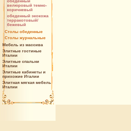
обеденный
велюровый темно-
коричневый
обеденный экокожа
терракотовый/
бежевый
Столы обеденные
Столы журнальные
Мебель из массива
Элитные гостиные
Италии
Элитные спальни
Италии
Элитные кабинеты и
прихожие Италии
Элитная мягкая мебель
Италии