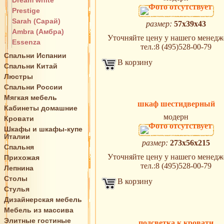
Dream white
Prestige
Sarah (Сарай)
размер:
57x39x43
Ambra (Амбра)
Уточняйте цену у нашего менедже
Essenza
тел.:8 (495)528-00-79
Спальни Испании
В корзину
Спальни Китай
Люстры
Спальни России
Мягкая мебель
шкаф шестидверный
Кабинеты домашние
модерн
Кровати
Шкафы и шкафы-купе
Италии
размер:
273x56x215
Спальня
Уточняйте цену у нашего менедже
Прихожая
тел.:8 (495)528-00-79
Лепнина
Столы
В корзину
Стулья
Дизайнерская мебель
Мебель из массива
Элитные гостиные
подсветка к кровати