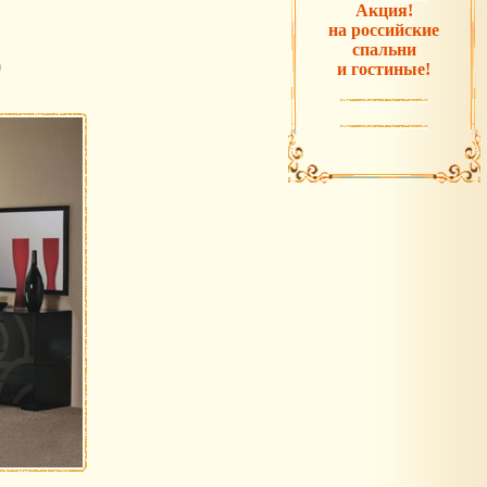
Акция!
на российские
спальни
)
и гостиные!