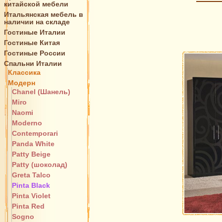
китайской мебели
Итальянская мебель в
наличии на складе
Гостиные Италии
Гостиные Китая
Гостиные России
Спальни Италии
Классика
Модерн
Chanel (Шанель)
Miro
Naomi
Moderno
Contemporari
Panda White
Patty Beige
Patty (шоколад)
Greta Talco
Pinta Black
Pinta Violet
Pinta Red
Sogno