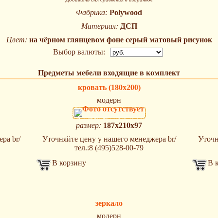
Фабрика:
Polywood
Материал:
ДСП
Цвет:
на чёрном глянцевом фоне серый матовый рисунок
Выбор валюты:
Предметы мебели входящие в комплект
кровать (180х200)
модерн
размер:
187x210x97
ра br/
Уточняйте цену у нашего менеджера br/
Уточн
тел.:8 (495)528-00-79
В корзину
В 
зеркало
модерн