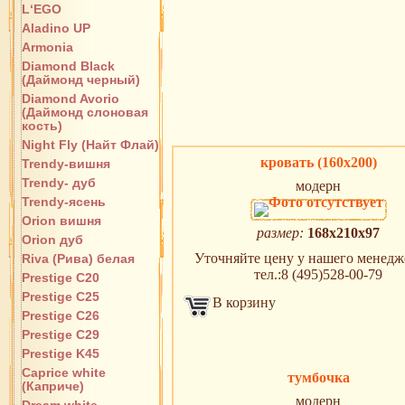
L‘EGO
Aladino UP
Armonia
Diamond Black
(Даймонд черный)
Diamond Avorio
(Даймонд слоновая
кость)
Night Fly (Найт Флай)
кровать (160х200)
Trendy-вишня
Trendy- дуб
модерн
Trendy-ясень
Orion вишня
размер:
168x210x97
Orion дуб
Уточняйте цену у нашего менедже
Riva (Рива) белая
тел.:8 (495)528-00-79
Prestige C20
Prestige C25
В корзину
Prestige C26
Prestige C29
Prestige K45
Caprice white
тумбочка
(Каприче)
модерн