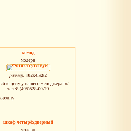
комод
модерн
размер:
102x45x82
яйте цену у нашего менеджера br/
тел.:8 (495)528-00-79
корзину
шкаф четырёхдверный
модерн