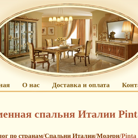
ная
О нас
Доставка и оплата
Конт
енная спальня Италии Pint
лог по странам
/
Спальни Италии
/
Модерн
/Pinta