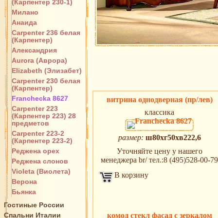
(Карпентер 230-1)
Милано
Анаида
Carpenter 236 белая
(Карпентер)
Александрия
Aurora (Аврора)
Elizabeth (Элизабет)
Carpenter 230 белая
(Карпентер)
Franchecka 8627
витрина однодверная (пр/лев)
Carpenter 223
классика
(Карпентер 223) 28
предметов
Carpenter 223-2
размер:
ш80хг50хв222,6
(Карпентер 223-2)
Реджена орех
Уточняйте цену у нашего
менеджера br/ тел.:8 (495)528-00-79
Реджена слонов
Violeta (Виолета)
В корзину
Верона
Бьянка
Гостиные России
Спальни Италии
комод стекл фасад с зеркалом