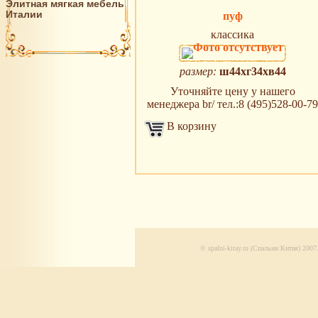
Элитная мягкая мебель
Италии
пуф
классика
размер:
ш44хг34хв44
Уточняйте цену у нашего
менеджера br/ тел.:8 (495)528-00-79
В корзину
© spalni-kitay.ru (Спальни Китая) 20