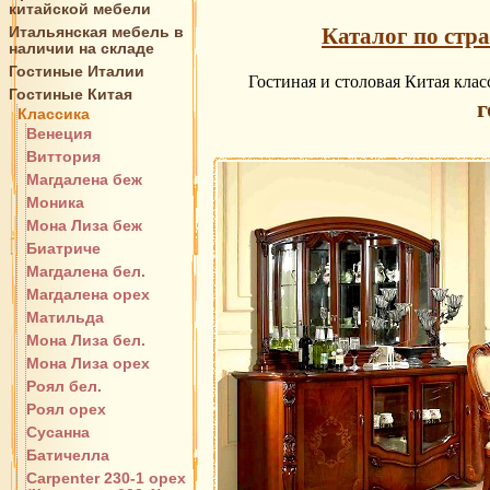
китайской мебели
Итальянская мебель в
Каталог по стр
наличии на складе
Гостиные Италии
Гостиная и столовая Китая клас
Гостиные Китая
г
Классика
Венеция
Виттория
Магдалена беж
Моника
Мона Лиза беж
Биатриче
Магдалена бел.
Магдалена орех
Матильда
Мона Лиза бел.
Мона Лиза орех
Роял бел.
Роял орех
Сусанна
Батичелла
Carpenter 230-1 орех