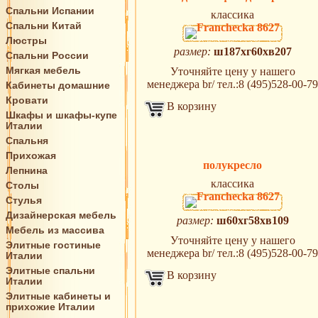
Спальни Испании
классика
Спальни Китай
Люстры
размер:
ш187хг60хв207
Спальни России
Мягкая мебель
Уточняйте цену у нашего
менеджера br/ тел.:8 (495)528-00-79
Кабинеты домашние
Кровати
В корзину
Шкафы и шкафы-купе
Италии
Спальня
Прихожая
полукресло
Лепнина
классика
Столы
Стулья
Дизайнерская мебель
размер:
ш60хг58хв109
Мебель из массива
Уточняйте цену у нашего
Элитные гостиные
менеджера br/ тел.:8 (495)528-00-79
Италии
Элитные спальни
В корзину
Италии
Элитные кабинеты и
прихожие Италии