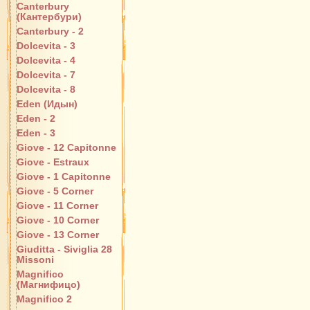
Canterbury
(Кантербури)
Canterbury - 2
Dolcevita - 3
Dolcevita - 4
Dolcevita - 7
Dolcevita - 8
Eden (Идын)
Eden - 2
Eden - 3
Giove - 12 Capitonne
Giove - Estraux
Giove - 1 Capitonne
Giove - 5 Corner
Giove - 11 Corner
Giove - 10 Corner
Giove - 13 Corner
Giuditta - Siviglia 28
Missoni
Magnifico
(Магнифицо)
Magnifico 2