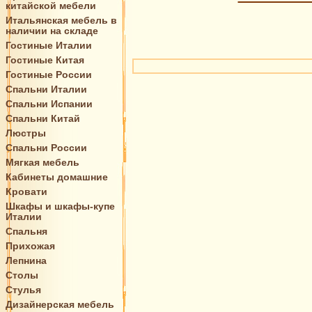
китайской мебели
Итальянская мебель в
наличии на складе
Гостиные Италии
Гостиные Китая
Гостиные России
Спальни Италии
Спальни Испании
Спальни Китай
Люстры
Спальни России
Мягкая мебель
Кабинеты домашние
Кровати
Шкафы и шкафы-купе
Италии
Спальня
Прихожая
Лепнина
Столы
Стулья
Дизайнерская мебель