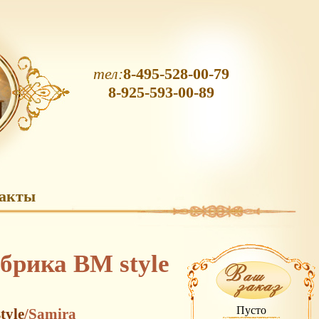
тел:
8-495-528-00-79
8-925-593-00-89
акты
брика BM style
Пусто
tyle
/Samira