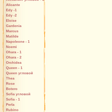
Alicante
Edy -1
Edy -2
Eloise
Gardenia
Marcus
Matilde
Napoleone - 1
Noemi
Ohara - 1
Ohara - 2
Orchidea
Queen - 1
Queen угловой
Thea
Rose
Botero
Sofia угловой
Sofia - 1
Perla
Rubino