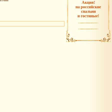
Акция!
на российские
спальни
и гостиные!