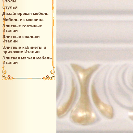
Столы
Стулья
Дизайнерская мебель
Мебель из массива
Элитные гостиные
Италии
Элитные спальни
Италии
Элитные кабинеты и
прихожие Италии
Элитная мягкая мебель
Италии