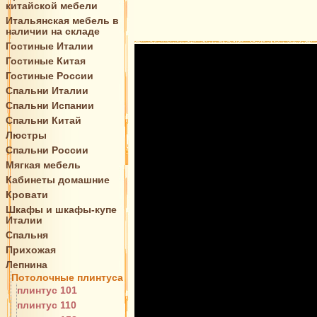
китайской мебели
Итальянская мебель в
наличии на складе
Гостиные Италии
Гостиные Китая
Гостиные России
Спальни Италии
Спальни Испании
Спальни Китай
Люстры
Спальни России
Мягкая мебель
Кабинеты домашние
Кровати
Шкафы и шкафы-купе
Италии
Спальня
Прихожая
Лепнина
Потолочные плинтуса
плинтус 101
плинтус 110