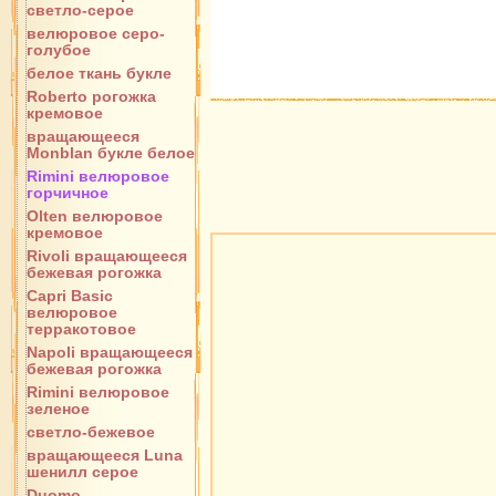
светло-серое
велюровое серо-
голубое
белое ткань букле
Roberto рогожка
кремовое
вращающееся
Monblan букле белое
Rimini велюровое
горчичное
Olten велюровое
кремовое
Rivoli вращающееся
бежевая рогожка
Capri Basic
велюровое
терракотовое
Napoli вращающееся
бежевая рогожка
Rimini велюровое
зеленое
светло-бежевое
вращающееся Luna
шенилл серое
Duomo