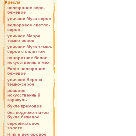
Кресла
велюровое серо-
бежевое
уличное Муза серое
велюровое светло-
серое
уличное Марра
темно-серое
уличное Муза темно-
серое с оплеткой
поворотное белое
искусственный мех
Fabio велюровое
бежевое
уличное Верона
темно-серое
розовое
искусственный
каракуль
букле кремовое
без подлокотников
букле бежевое
серое/матовое
золото
Rimini велюровое