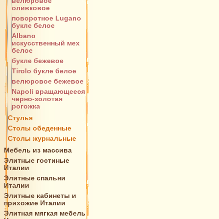
велюровое
оливковое
поворотное Lugano
букле белое
Albano
искусственный мех
белое
букле бежевое
Tirolo букле белое
велюровое бежевое
Napoli вращающееся
черно-золотая
рогожка
Стулья
Столы обеденные
Столы журнальные
Мебель из массива
Элитные гостиные
Италии
Элитные спальни
Италии
Элитные кабинеты и
прихожие Италии
Элитная мягкая мебель