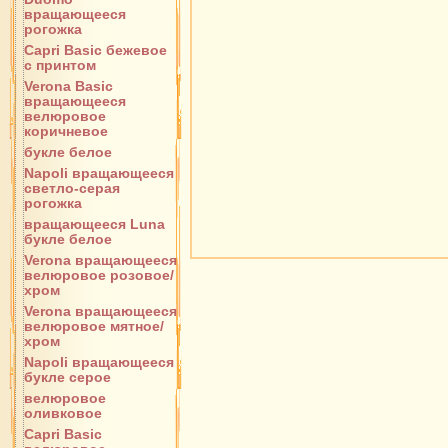
вращающееся
рогожка
Capri Basic бежевое
с принтом
Verona Basic
вращающееся
велюровое
коричневое
букле белое
Napoli вращающееся
светло-серая
рогожка
вращающееся Luna
букле белое
Verona вращающееся
велюровое розовое/
хром
Verona вращающееся
велюровое мятное/
хром
Napoli вращающееся
букле серое
велюровое
оливковое
Capri Basic