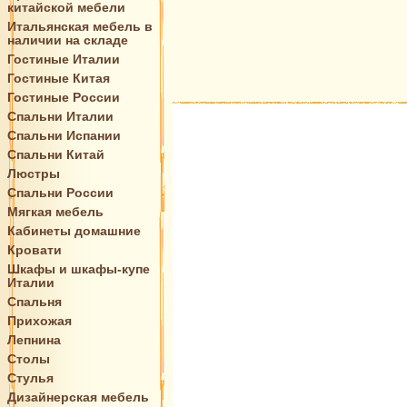
китайской мебели
Итальянская мебель в
наличии на складе
Гостиные Италии
Гостиные Китая
Гостиные России
Спальни Италии
Спальни Испании
Спальни Китай
Люстры
Спальни России
Мягкая мебель
Кабинеты домашние
Кровати
Шкафы и шкафы-купе
Италии
Спальня
Прихожая
Лепнина
Столы
Стулья
Дизайнерская мебель