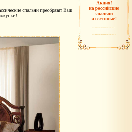
Акция!
на российские
ассические спальни преобразят Ваш
спальни
покупки!
и гостиные!