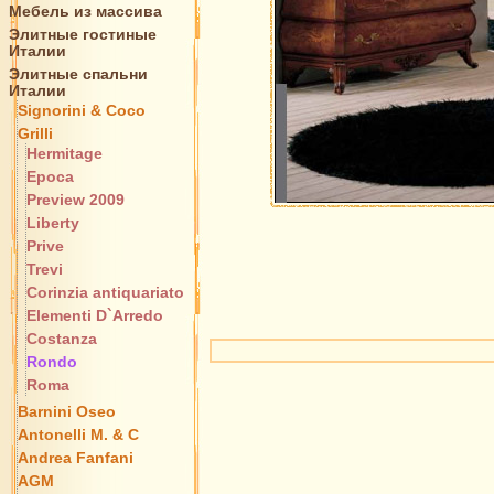
Мебель из массива
Элитные гостиные
Италии
Элитные спальни
Италии
Signorini & Coco
Grilli
Hermitage
Epoca
Preview 2009
Liberty
Prive
Trevi
Corinzia antiquariato
Elementi D`Arredo
Costanza
Rondo
Roma
Barnini Oseo
Antonelli M. & C
Andrea Fanfani
AGM