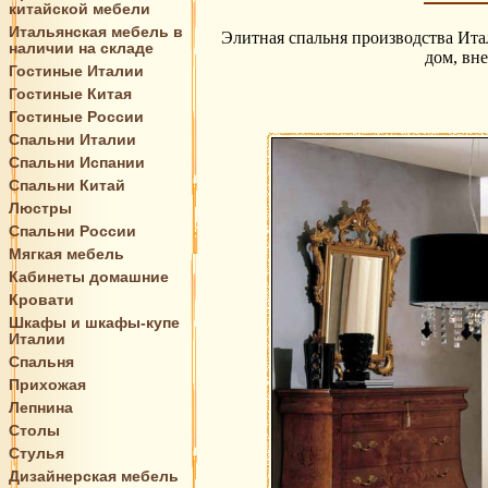
китайской мебели
Итальянская мебель в
Элитная спальня производства Ита
наличии на складе
дом, вн
Гостиные Италии
Гостиные Китая
Гостиные России
Спальни Италии
Спальни Испании
Спальни Китай
Люстры
Спальни России
Мягкая мебель
Кабинеты домашние
Кровати
Шкафы и шкафы-купе
Италии
Спальня
Прихожая
Лепнина
Столы
Стулья
Дизайнерская мебель