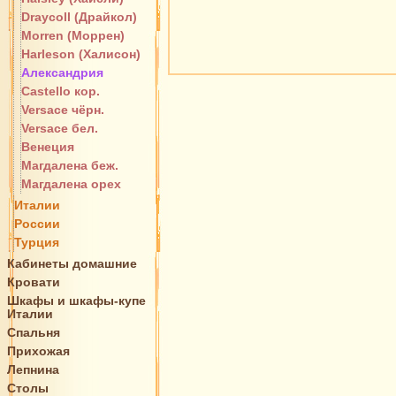
Draycoll (Драйкол)
Morren (Моррен)
Harleson (Халисон)
Александрия
Castello кор.
Versace чёрн.
Versace бел.
Венеция
Магдалена беж.
Магдалена орех
Италии
России
Турция
Кабинеты домашние
Кровати
Шкафы и шкафы-купе
Италии
Спальня
Прихожая
Лепнина
Столы