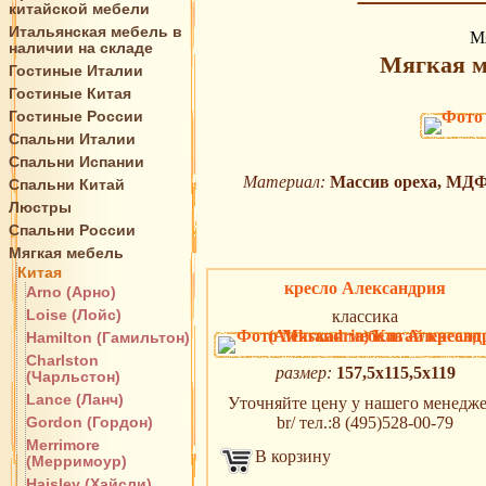
китайской мебели
Итальянская мебель в
Мя
наличии на складе
Мягкая м
Гостиные Италии
Гостиные Китая
Гостиные России
Спальни Италии
Спальни Испании
Материал:
Массив ореха, МДФ,
Спальни Китай
Люстры
Спальни России
Мягкая мебель
Китая
кресло Александрия
Arno (Арно)
Loise (Лойс)
классика
Hamilton (Гамильтон)
Charlston
размер:
157,5х115,5х119
(Чарльстон)
Lance (Ланч)
Уточняйте цену у нашего менедж
Gordon (Гордон)
br/ тел.:8 (495)528-00-79
Merrimore
В корзину
(Мерримоур)
Haisley (Хайсли)