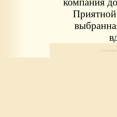
компания до
Приятной 
выбранная
в
© spalni-kitay