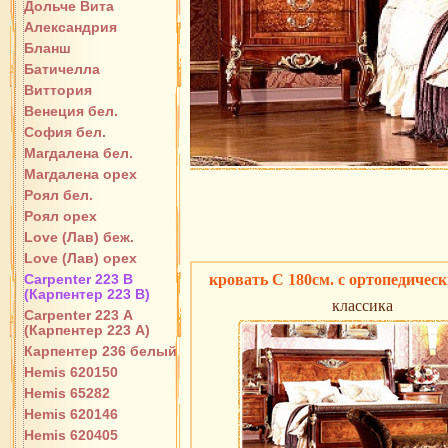
Дольче Вита
Александрия
Бланш
Батичелла
Виттория
Венеция бел.
София бел.
Магдалена бел.
Магдалена орех
Роял бел.
Роял орех
Love (Лав) беж.
Love (Лав) орех
Carpenter 223 В
кровать C 180см. с ортопедическ
(Карпентер 223 В)
классика
Carpenter 223 А
(Карпентер 223 А)
Карпентер 236 белый
Hemis 620150
Hemis 65282
Hemis 620146
Hemis 620405