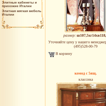
Элитные кабинеты и
прихожие Италии
Элитная мягкая мебель
Италии
размер:
ш107,5xг14xв118
Уточняйте цену у нашего менеджера
(495)528-00-79
В корзину
комод с 5ящ.
классика