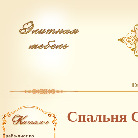
Г
Спальня C
Прайс-лист по