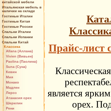
китайской мебели
Итальянская мебель в
наличии на складе
Ката
Гостиные Италии
Гостиные Китая
Гостиные России
Классик
Спальни Италии
Спальни Испании
Спальни Китай
Прайс-лист 
Классика
Allana (Аллана)
Vivien (Вивьен)
Paolina (Паолина)
Suna (Суна)
Классическая
Кевин
Мия
респектабе
Монако
Мадлен
является ярким
Лероз
Атанасия орех
орех. По
Шерилин
Рени