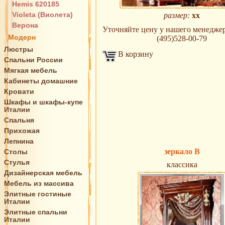
Hemis 620185
Violeta (Виолета)
размер:
xx
Верона
Уточняйте цену у нашего менеджера
Модерн
(495)528-00-79
Люстры
В корзину
Спальни России
Мягкая мебель
Кабинеты домашние
Кровати
Шкафы и шкафы-купе
Италии
Спальня
Прихожая
Лепнина
зеркало В
Столы
Стулья
классика
Дизайнерская мебель
Мебель из массива
Элитные гостиные
Италии
Элитные спальни
Италии