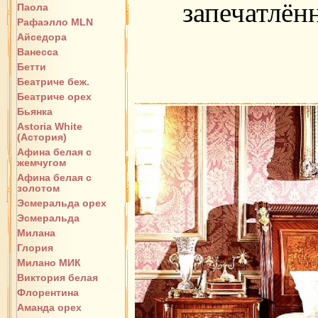
запечатлён
Паола
Рафаэлло MLN
Айседора
Ванесса
Бетти
Беатриче беж.
Беатриче орех
Бьянка
Astoria White
(Астория)
Афина белая с
жемчугом
Афина белая с
золотом
Эсмеральда орех
Эсмеральда
Милана
Глория
Милано МИК
Виктория белая
Флорентина
Аманда орех