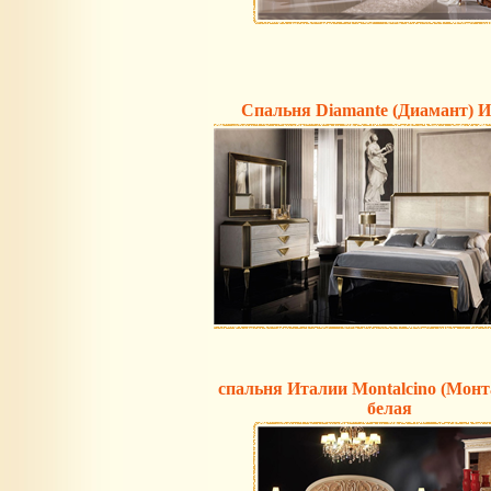
Спальня Diamante (Диамант) 
спальня Италии Montalcino (Монт
белая