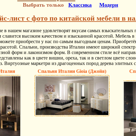
Выбрать только
Классика
Модерн
йс-лист с фото по китайской мебели в н
е в нашем магазине удовлетворят вкусам самых взыскательных 
 славится высоким качеством и изысканной красотой. Мебель в 
можете приобрести у нас по самым выгодным ценам. Приобретённ
красотой. Спальни, производства Италии имеют широкий спектр
зной форм и лаконизмом форм. В современном стиле всё направ
дставлены как в цвете вишни, ореха, так и в светлом цвете слон
з. Виртуозные маркетри из драгоценных пород дерева элитных 
 Италия
Спальня Италии Gioia (Джойя)
Сп