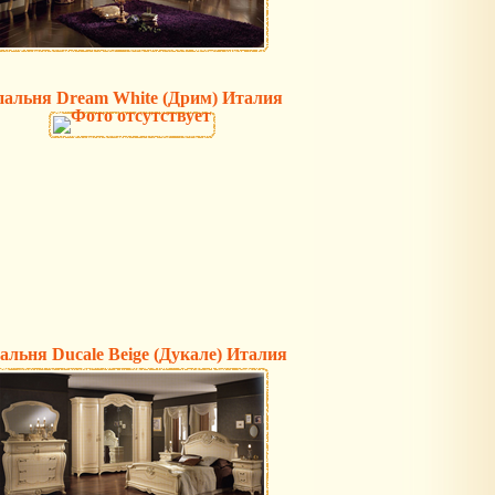
альня Dream White (Дрим) Италия
альня Ducale Beige (Дукале) Италия