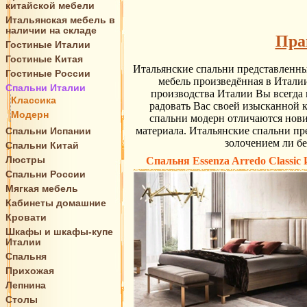
китайской мебели
Итальянская мебель в
наличии на складе
Пра
Гостиные Италии
Гостиные Китая
Итальянские спальни представленны
Гостиные России
мебель произведённая в Италии
Спальни Италии
производства Италии Вы всегда 
Классика
радовать Вас своей изысканной 
Модерн
спальни модерн отличаются нови
материала. Итальянские спальни пре
Спальни Испании
золочением ли бе
Спальни Китай
Люстры
Спальня Essenza Arredo Classic
Спальни России
Мягкая мебель
Кабинеты домашние
Кровати
Шкафы и шкафы-купе
Италии
Спальня
Прихожая
Лепнина
Столы