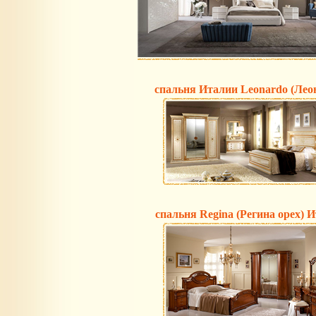
спальня Италии Leonardo (Лео
спальня Regina (Регина орех) 