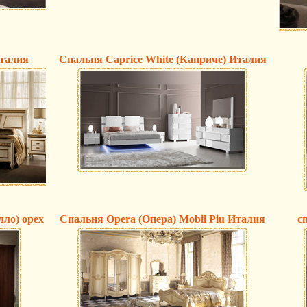
Италия
Спальня Caprice White (Каприче) Италия
лло) орех
Cпальня Opera (Опера) Mobil Piu Италия
с