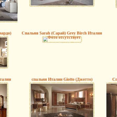
нардо)
Спальня Sarah (Сарай) Grey Birch Италия
Италии
спальня Италии Giotto (Джотто)
Сп