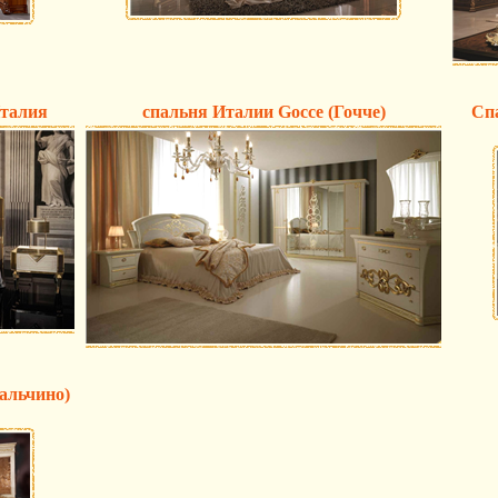
Италия
спальня Италии Gocce (Гочче)
Спа
альчино)