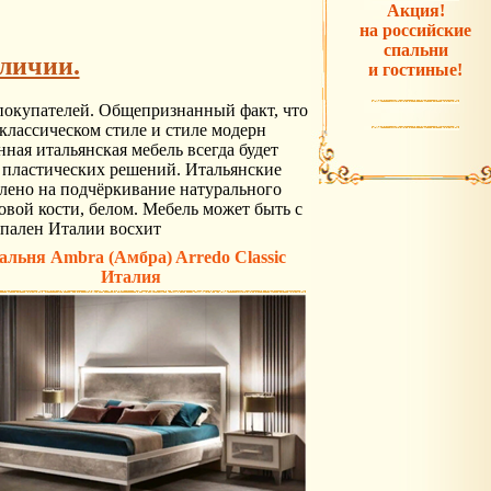
Акция!
на российские
спальни
аличии.
и гостиные!
покупателей. Общепризнанный факт, что
классическом стиле и стиле модерн
ая итальянская мебель всегда будет
 пластических решений. Итальянские
лено на подчёркивание натурального
овой кости, белом. Мебель может быть с
спален Италии восхит
альня Ambra (Амбра) Arredo Classic
Италия