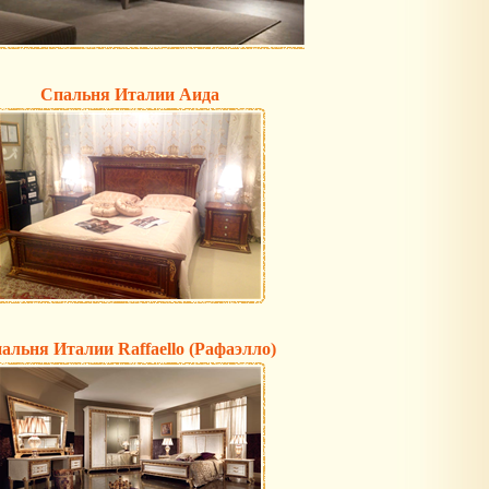
Спальня Италии Аида
пальня Италии Raffaello (Рафаэлло)