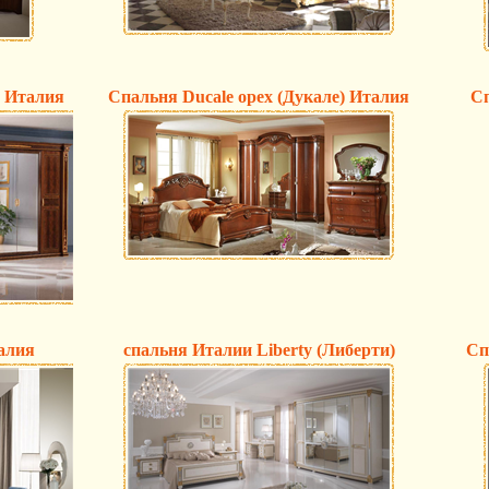
) Италия
Спальня Ducale орех (Дукале) Италия
Сп
алия
спальня Италии Liberty (Либерти)
Сп