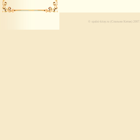
© spalni-kitay.ru (Спальни Китая) 20