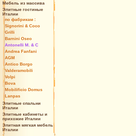
Мебель из массива
Элитные гостиные
Италии
по фабрикам :
Signorini & Coco
Grilli
Barnini Oseo
Antonelli M. & C
Andrea Fanfani
AGM
Antico Borgo
Valderamobili
Volpi
Bova
Mobilificio Domus
Lanpas
Элитные спальни
Италии
Элитные кабинеты и
прихожие Италии
Элитная мягкая мебель
Италии