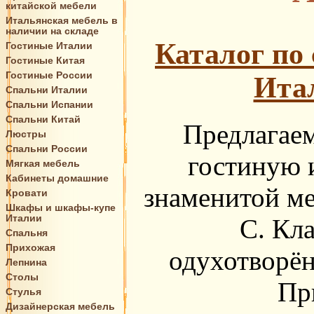
китайской мебели
Итальянская мебель в
наличии на складе
Каталог по
Гостиные Италии
Гостиные Китая
Гостиные России
Ита
Спальни Италии
Спальни Испании
Спальни Китай
Предлагае
Люстры
Спальни России
гостиную 
Мягкая мебель
Кабинеты домашние
знаменитой ме
Кровати
Шкафы и шкафы-купе
Италии
C. Кла
Спальня
Прихожая
одухотворён
Лепнина
Столы
Пр
Стулья
Дизайнерская мебель