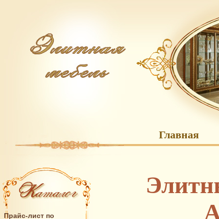
Главная
Элитн
A
Прайс-лист по