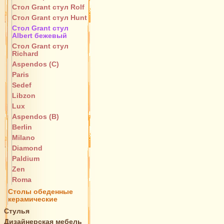
Стол Grant стул Rolf
Стол Grant стул Hunt
Стол Grant стул
Albert бежевый
Стол Grant стул
Richard
Aspendos (C)
Paris
Sedef
Libzon
Lux
Aspendos (B)
Berlin
Milano
Diamond
Paldium
Zen
Roma
Столы обеденные
керамические
Стулья
Дизайнерская мебель