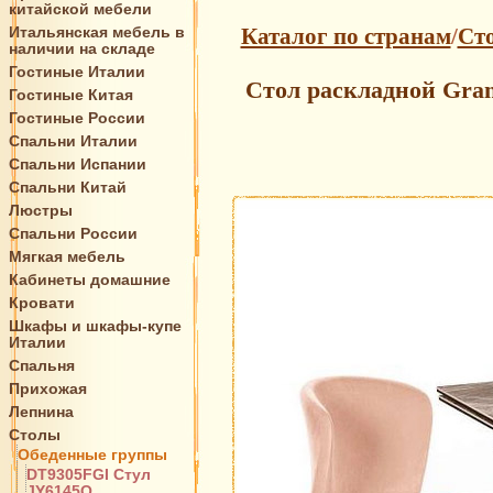
китайской мебели
Итальянская мебель в
Каталог по странам
/
Ст
наличии на складе
Гостиные Италии
Стол раскладной Gran
Гостиные Китая
Гостиные России
Спальни Италии
Спальни Испании
Спальни Китай
Люстры
Спальни России
Мягкая мебель
Кабинеты домашние
Кровати
Шкафы и шкафы-купе
Италии
Спальня
Прихожая
Лепнина
Столы
Обеденные группы
DT9305FGI Стул
JY6145Q