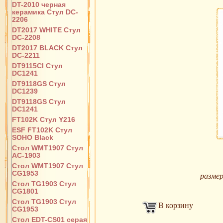
DT-2010 черная
керамика Стул DC-
2206
DT2017 WHITE Стул
DC-2208
DT2017 BLACK Стул
DC-2211
DT9115CI Стул
DC1241
DT9118GS Стул
DC1239
DT9118GS Стул
DC1241
FT102K Стул Y216
ESF FT102K Стул
SOHO Black
Стол WMT1907 Стул
AC-1903
Стол WMT1907 Стул
CG1953
размер
Стол TG1903 Стул
CG1801
Стол TG1903 Стул
В корзину
CG1953
Стол EDT-CS01 серая