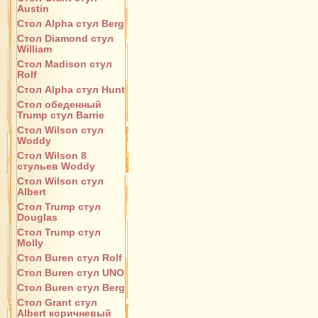
Austin
Стол Alpha стул Berg
Стол Diamond стул
William
Стол Madison стул
Rolf
Стол Alpha стул Hunt
Стол обеденный
Trump стул Barrie
Стол Wilson стул
Woddy
Стол Wilson 8
стульев Woddy
Стол Wilson стул
Albert
Стол Trump стул
Douglas
Стол Trump стул
Molly
Стол Buren стул Rolf
Стол Buren стул UNO
Стол Buren стул Berg
Стол Grant стул
Albert коричневый