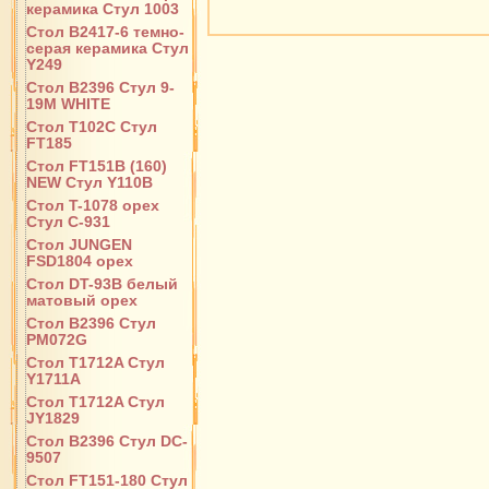
керамика Стул 1003
Стол B2417-6 темно-
серая керамика Стул
Y249
Стол B2396 Стул 9-
19M WHITE
Стол T102C Стул
FT185
Стол FT151B (160)
NEW Стул Y110B
Стол T-1078 орех
Стул С-931
Стол JUNGEN
FSD1804 орех
Стол DT-93B белый
матовый орех
Стол B2396 Стул
PM072G
Стол T1712A Стул
Y1711A
Стол T1712A Стул
JY1829
Стол B2396 Стул DC-
9507
Стол FT151-180 Стул