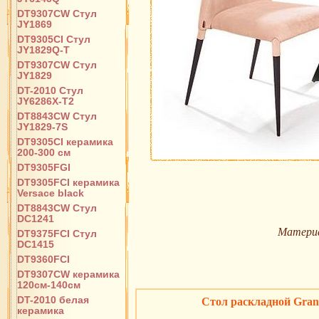
DT9307CW Стул
JY1869
DT9305CI Стул
JY1829Q-T
DT9307CW Стул
JY1829
DT-2010 Стул
JY6286X-T2
DT8843CW Стул
JY1829-7S
DT9305CI керамика
200-300 см
DT9305FGI
DT9305FCI керамика
Versace black
DT8843CW Стул
DC1241
Матери
DT9375FCI Стул
DC1415
DT9360FCI
DT9307CW керамика
120см-140см
DT-2010 белая
Стол раскладной Grant
керамика