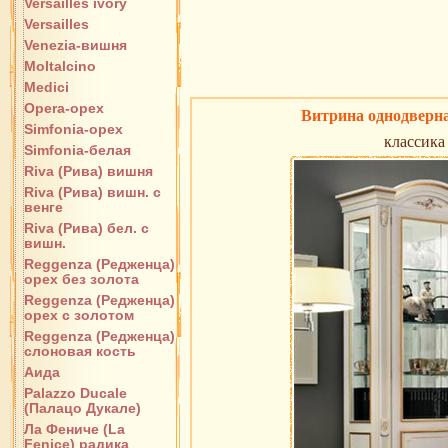
Versailles ivory
Versailles
Venezia-вишня
Moltalcino
Medici
Opera-орех
Витрина однодверна
Simfonia-орех
классика
Simfonia-белая
Riva (Рива) вишня
Riva (Рива) вишн. с
венге
Riva (Рива) бел. с
вишн.
Reggenza (Редженца)
орех без золота
Reggenza (Редженца)
орех с золотом
Reggenza (Редженца)
слоновая кость
Аида
Palazzo Ducale
(Палацо Дукале)
Ла Фениче (La
Fenice) радика