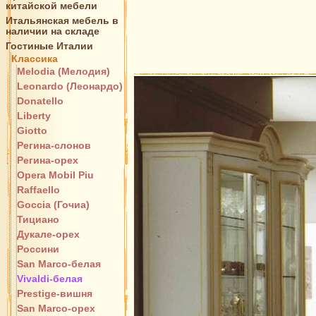
китайской мебели
Итальянская мебель в
наличии на складе
Гостиные Италии
Классика
Melodia (Мелодия)
Leonardo (Леонардо)
Donatello
Liberty
Giotto
Регина-слонов
Регина-орех
Opera Mobil Piu
Raffaello
Goccia (Гочиа)
Тициано
Дукале-орех
Россини
San Marco-белая
Vivaldi-белая
Prestige-вишня
San Marco-орех