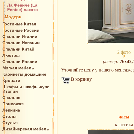
Ла Фениче (La
Fenice) лакато
Модерн
Гостиные Китая
Гостиные России
Спальни Италии
Спальни Испании
Спальни Китай
2 фото
Люстры
размер:
76х42,
Спальни России
Мягкая мебель
Уточняйте цену у нашего менеджера 
Кабинеты домашние
В корзину
Кровати
Шкафы и шкафы-купе
Италии
Спальня
Прихожая
Лепнина
Столы
часы
Стулья
классика
Дизайнерская мебель