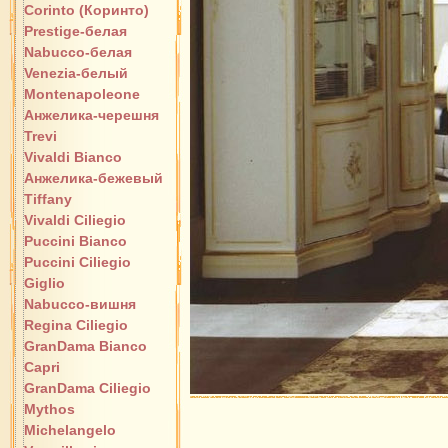
Corinto (Коринто)
Prestige-белая
Nabucco-белая
Venezia-белый
Montenapoleone
Анжелика-черешня
Trevi
Vivaldi Bianco
Анжелика-бежевый
Tiffany
Vivaldi Ciliegio
Puccini Bianco
Puccini Ciliegio
Giglio
Nabucco-вишня
Regina Ciliegio
GranDama Bianco
Capri
GranDama Ciliegio
Mythos
Michelangelo