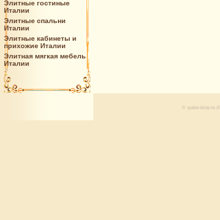
Элитные гостиные
Италии
Элитные спальни
Италии
Элитные кабинеты и
прихожие Италии
Элитная мягкая мебель
Италии
© spalni-kitay.ru