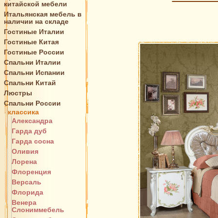
китайской мебели
Итальянская мебель в
наличии на складе
Гостиные Италии
Гостиные Китая
Гостиные России
Спальни Италии
Спальни Испании
Спальни Китай
Люстры
Спальни России
классика
Александра
Гарда дуб
Гарда сосна
Оливия
Лорена
Флоренция
Версаль
Флорида
Венера
Слониммебель