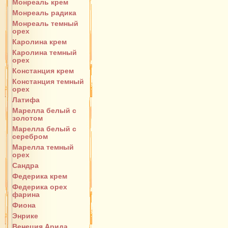
Монреаль крем
Монреаль радика
Монреаль темный
орех
Каролина крем
Каролина темный
орех
Констанция крем
Констанция темный
орех
Латифа
Марелла белый с
золотом
Марелла белый с
серебром
Марелла темный
орех
Сандра
Федерика крем
Федерика орех
фарина
Фиона
Энрике
Венеция Арида