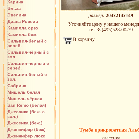
Карина
Эльза
Эвелина
размер:
204х214х149
Диана России
Уточняйте цену у нашего менедж
Камилла орех
тел.:8 (495)528-00-79
Камилла беж.
В корзину
Сильвия-белый с
сереб.
Сильвия-чёрный с
зол.
Сильвия-чёрный с
сереб.
Сильвия-белый с
зол.
Сабрина
Мишель белая
Мишель чёрная
San Remo (белая)
Джессика (беж. с
зол.)
Джессика (беж.)
Дженнифер (беж)
Тумба прикроватная Аль
Дженнифер люкс
классика