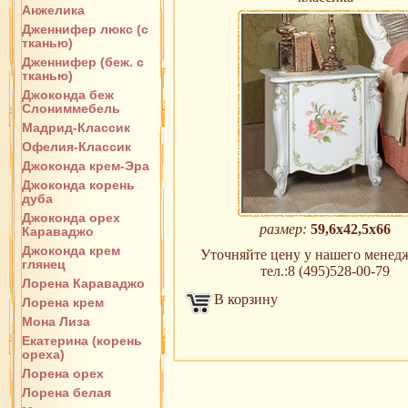
Анжелика
Дженнифер люкс (с
тканью)
Дженнифер (беж. с
тканью)
Джоконда беж
Слониммебель
Мадрид-Классик
Офелия-Классик
Джоконда крем-Эра
Джоконда корень
дуба
Джоконда орех
размер:
59,6х42,5х66
Караваджо
Джоконда крем
Уточняйте цену у нашего менедж
глянец
тел.:8 (495)528-00-79
Лорена Караваджо
В корзину
Лорена крем
Мона Лиза
Екатерина (корень
ореха)
Лорена орех
Лорена белая