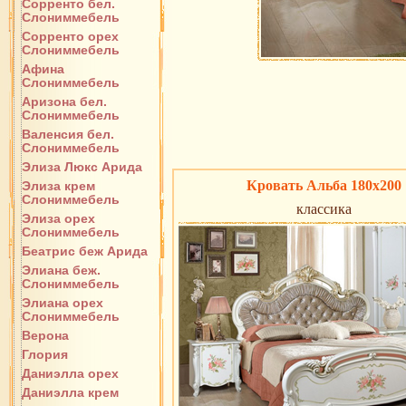
Сорренто бел.
Слониммебель
Сорренто орех
Слониммебель
Афина
Слониммебель
Аризона бел.
Слониммебель
Валенсия бел.
Слониммебель
Элиза Люкс Арида
Кровать Альба 180х200
Элиза крем
Слониммебель
классика
Элиза орех
Слониммебель
Беатрис беж Арида
Элиана беж.
Слониммебель
Элиана орех
Слониммебель
Верона
Глория
Даниэлла орех
Даниэлла крем