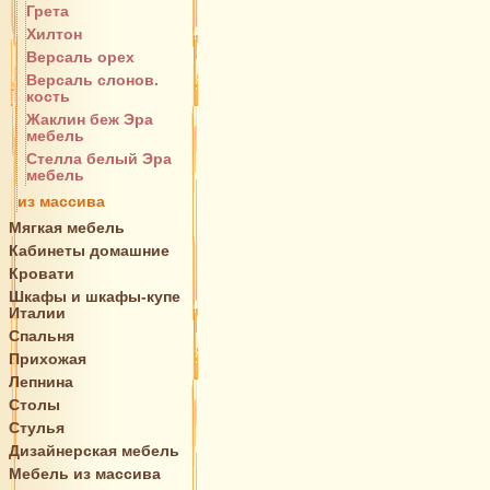
Грета
Хилтон
Версаль орех
Версаль слонов.
кость
Жаклин беж Эра
мебель
Стелла белый Эра
мебель
из массива
Мягкая мебель
Кабинеты домашние
Кровати
Шкафы и шкафы-купе
Италии
Спальня
Прихожая
Лепнина
Столы
Стулья
Дизайнерская мебель
Мебель из массива