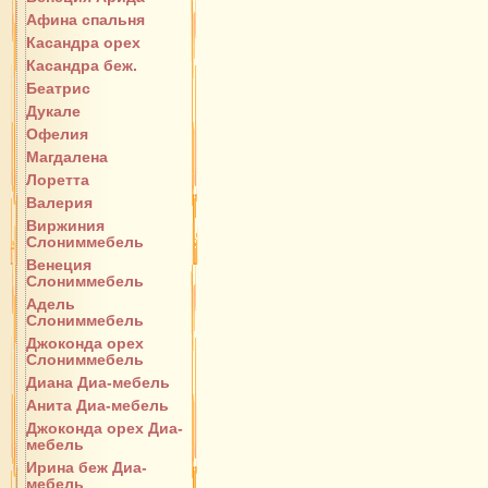
Афина спальня
Касандра орех
Касандра беж.
Беатрис
Дукале
Офелия
Магдалена
Лоретта
Валерия
Виржиния
Слониммебель
Венеция
Слониммебель
Адель
Слониммебель
Джоконда орех
Слониммебель
Диана Диа-мебель
Анита Диа-мебель
Джоконда орех Диа-
мебель
Ирина беж Диа-
мебель