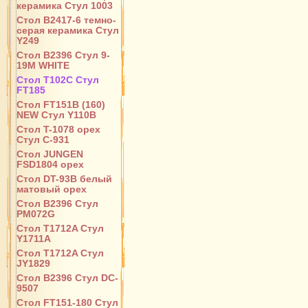
керамика Стул 1003
Стол B2417-6 темно-
серая керамика Стул
Y249
Стол B2396 Стул 9-
19M WHITE
Стол T102C Стул
FT185
Стол FT151B (160)
NEW Стул Y110B
Стол T-1078 орех
Стул С-931
Стол JUNGEN
FSD1804 орех
Стол DT-93B белый
матовый орех
Стол B2396 Стул
PM072G
Стол T1712A Стул
Y1711A
Стол T1712A Стул
JY1829
Стол B2396 Стул DC-
9507
Стол FT151-180 Стул