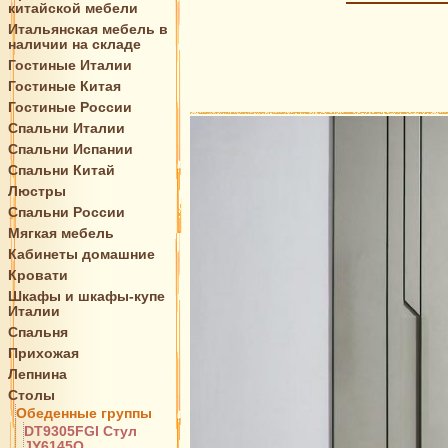
китайской мебели
Итальянская мебель в
наличии на складе
Гостиные Италии
Гостиные Китая
Гостиные России
Спальни Италии
Спальни Испании
Спальни Китай
Люстры
Спальни России
Мягкая мебель
Кабинеты домашние
Кровати
Шкафы и шкафы-купе
Италии
Спальня
Прихожая
Лепнина
Столы
Обеденные группы
DT9305FGI Стул
JY6145Q