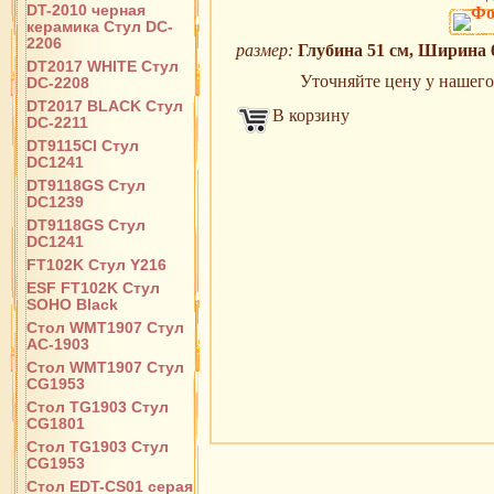
DT-2010 черная
керамика Стул DC-
2206
размер:
Глубина 51 см, Ширина 
DT2017 WHITE Стул
Уточняйте цену у нашего 
DC-2208
DT2017 BLACK Стул
В корзину
DC-2211
DT9115CI Стул
DC1241
DT9118GS Стул
DC1239
DT9118GS Стул
DC1241
FT102K Стул Y216
ESF FT102K Стул
SOHO Black
Стол WMT1907 Стул
AC-1903
Стол WMT1907 Стул
CG1953
Стол TG1903 Стул
CG1801
Стол TG1903 Стул
CG1953
Стол EDT-CS01 серая