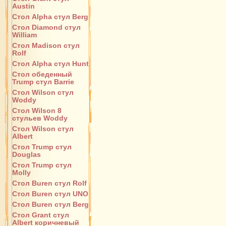
Austin
Стол Alpha стул Berg
Стол Diamond стул
William
Стол Madison стул
Rolf
Стол Alpha стул Hunt
Стол обеденный
Trump стул Barrie
Стол Wilson стул
Woddy
Стол Wilson 8
стульев Woddy
Стол Wilson стул
Albert
Стол Trump стул
Douglas
Стол Trump стул
Molly
Стол Buren стул Rolf
Стол Buren стул UNO
Стол Buren стул Berg
Стол Grant стул
Albert коричневый