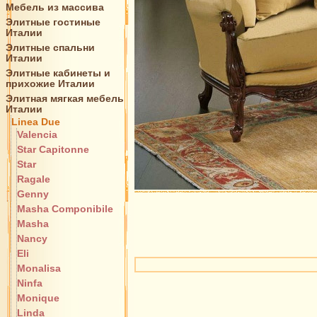
Мебель из массива
Элитные гостиные
Италии
Элитные спальни
Италии
Элитные кабинеты и
прихожие Италии
Элитная мягкая мебель
Италии
Linea Due
Valencia
Star Capitonne
Star
Ragale
Genny
Masha Componibile
Masha
Nancy
Eli
Monalisa
Ninfa
Monique
Linda