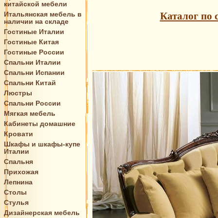
китайской мебели
Итальянская мебель в
Каталог по 
наличии на складе
Гостиные Италии
Гостиные Китая
Гостиные России
Спальни Италии
Спальни Испании
Спальни Китай
Люстры
Спальни России
Мягкая мебель
Кабинеты домашние
Кровати
Шкафы и шкафы-купе
Италии
Спальня
Прихожая
Лепнина
Столы
Стулья
Дизайнерская мебель