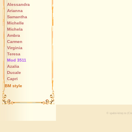
Alessandra
Arianna
Samantha
Michelle
Michela
Ambra
Carmen
Virginia
Teresa
Mod 3511
Azalia
Ducale
Capri
BM style
© spalni-kitay.ru (