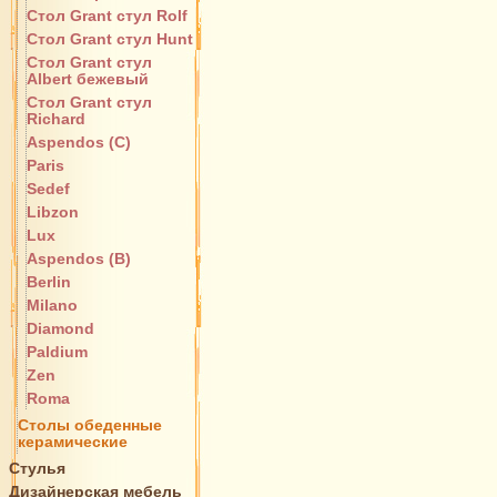
Стол Grant стул Rolf
Стол Grant стул Hunt
Стол Grant стул
Albert бежевый
Стол Grant стул
Richard
Aspendos (C)
Paris
Sedef
Libzon
Lux
Aspendos (B)
Berlin
Milano
Diamond
Paldium
Zen
Roma
Столы обеденные
керамические
Стулья
Дизайнерская мебель