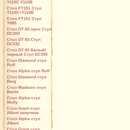
Y110С Y110B
Стол FT151 Стул
Y110C+Y110B
Стол FT151 Стул
Y085
Стол DT-93 орех Стул
DC350
Стол DT-93 Стул
DC332
Стол DT-93 Белый/
черный Стул DC350
Стол Diamond стул
Rolf
Стол Alpha стул Rolf
Стол Diamond стул
Berg
Стол Madison стул
Barrie
Стол Alpha стул
Molly
Стол Grant стул
Albert капучино
Стол Alpha стул
Albert
Стол Grant стул