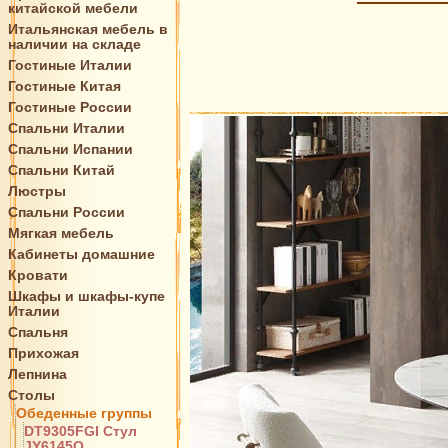
китайской мебели
Итальянская мебель в
наличии на складе
Гостиные Италии
Гостиные Китая
Гостиные России
Спальни Италии
Спальни Испании
Спальни Китай
Люстры
Спальни России
Мягкая мебель
Кабинеты домашние
Кровати
Шкафы и шкафы-купе
Италии
Спальня
Прихожая
Лепнина
Столы
Обеденные группы
DT9305FGI Стул
JY6145Q