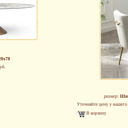
20х78
уб.
размер:
Шир
Уточняйте цену у нашего м
В корзину