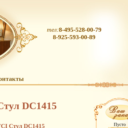
тел:
8-495-528-00-79
8-925-593-00-89
онтакты
Стул DC1415
Пусто
FCI Стул DC1415