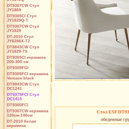
DT9307CW Стул
JY1869
DT9305CI Стул
JY1829Q-T
DT9307CW Стул
JY1829
DT-2010 Стул
JY6286X-T2
DT8843CW Стул
JY1829-7S
DT9305CI керамика
200-300 см
DT9305FGI
DT9305FCI керамика
Versace black
DT8843CW Стул
DC1241
DT9375FCI Стул
DC1415
DT9360FCI
DT9307CW керамика
Стол ESF DT9
120см-140см
обеденные гр
DT-2010 белая
керамика