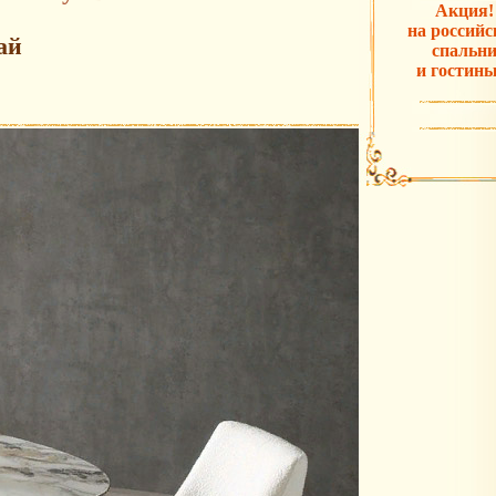
Акция!
на российс
ай
спальн
и гостины