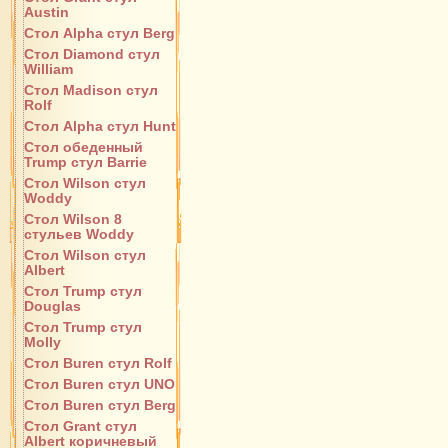
Austin
Стол Alpha стул Berg
Стол Diamond стул
William
Стол Madison стул
Rolf
Стол Alpha стул Hunt
Стол обеденный
Trump стул Barrie
Стол Wilson стул
Woddy
Стол Wilson 8
стульев Woddy
Стол Wilson стул
Albert
Стол Trump стул
Douglas
Стол Trump стул
Molly
Стол Buren стул Rolf
Стол Buren стул UNO
Стол Buren стул Berg
Стол Grant стул
Albert коричневый