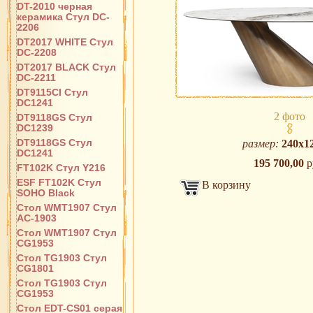
DT-2010 черная
керамика Стул DC-
2206
DT2017 WHITE Стул
DC-2208
DT2017 BLACK Стул
DC-2211
DT9115CI Стул
DC1241
2 фото
DT9118GS Стул
DC1239
DT9118GS Стул
размер:
240х1
DC1241
195 700,00
р
FT102K Стул Y216
ESF FT102K Стул
В корзину
SOHO Black
Стол WMT1907 Стул
AC-1903
Стол WMT1907 Стул
CG1953
Стол TG1903 Стул
CG1801
Стол TG1903 Стул
CG1953
Стол EDT-CS01 серая