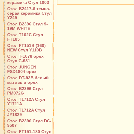
керамика Стул 1003
Стол B2417-6 темно-
серая керамика Стул
Y249
Стол B2396 Стул 9-
19M WHITE
Стол T102C Стул
FT185
Стол FT151B (160)
NEW Стул Y110B
Стол T-1078 орех
Стул С-931
Стол JUNGEN
FSD1804 орех
Стол DT-93B белый
матовый орех
Стол B2396 Стул
PM072G
Стол T1712A Стул
Y1711A
Стол T1712A Стул
JY1829
Стол B2396 Стул DC-
9507
Стол FT151-180 Стул