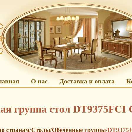
лавная
О нас
Доставка и оплата
К
ая группа стол DT9375FCI 
по странам
/
Столы
/
Обеденные группы
/DT9375