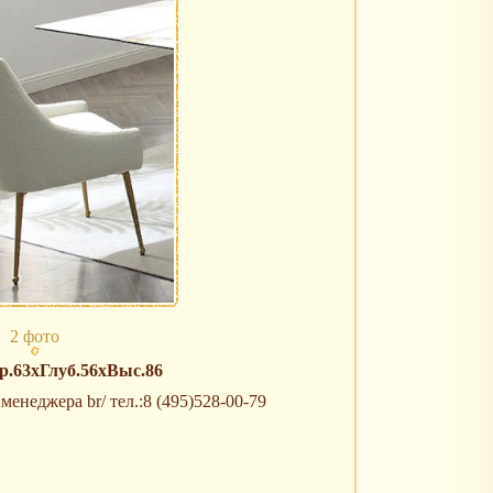
2 фото
.63хГлуб.56хВыс.86
енеджера br/ тел.:8 (495)528-00-79