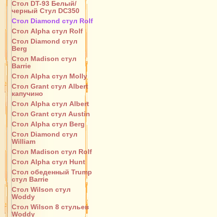
Стол DT-93 Белый/
черный Стул DC350
Стол Diamond стул Rolf
Стол Alpha стул Rolf
Стол Diamond стул
Berg
Стол Madison стул
Barrie
Стол Alpha стул Molly
Стол Grant стул Albert
капучино
Стол Alpha стул Albert
Стол Grant стул Austin
Стол Alpha стул Berg
Стол Diamond стул
William
Стол Madison стул Rolf
Стол Alpha стул Hunt
Стол обеденный Trump
стул Barrie
Стол Wilson стул
Woddy
Стол Wilson 8 стульев
Woddy