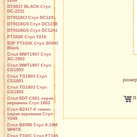
2208
DT2017 BLACK Стул
DC-2211
DT9115CI Стул DC1241
DT9118GS Стул DC1239
DT9118GS Стул DC1241
FT102K Стул Y216
ESF FT102K Стул SOHO
Black
Стол WMT1907 Стул
AC-1903
Стол WMT1907 Стул
CG1953
Стол TG1903 Стул
размер
CG1801
Стол TG1903 Стул
CG1953
В
Стол EDT-CS01 серая
керамика Стул 1003
Стол B2417-6 темно-
серая керамика Стул
Y249
Стол B2396 Стул 9-19M
WHITE
Стол T102C Стул FT185