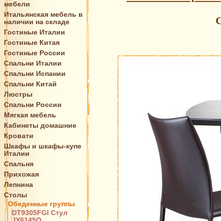
мебели
Итальянская мебель в
С
наличии на складе
Гостиные Италии
Гостиные Китая
Гостиные России
Спальни Италии
Спальни Испании
Спальни Китай
Люстры
Спальни России
Мягкая мебель
Кабинеты домашние
Кровати
Шкафы и шкафы-купе
Италии
Спальня
Прихожая
Лепнина
Столы
Обеденные группы
DT9305FGI Стул
JY6145Q