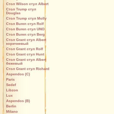
Стол Wilson стул Albert
Стол Trump стул
Douglas
Стол Trump стул Molly
Стол Buren стул Rolf
Стол Buren стул UNO
Стол Buren стул Berg
Стол Grant стул Albert
коричневый
Стол Grant стул Rolf
Стол Grant стул Hunt
Стол Grant стул Albert
бежевый
Стол Grant стул Richard
Aspendos (C)
Paris
Sedef
Libzon
Lux
Aspendos (B)
Berlin
Milano