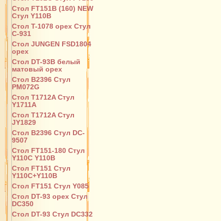
Стол FT151B (160) NEW
Стул Y110B
Стол T-1078 орех Стул
С-931
Стол JUNGEN FSD1804
орех
Стол DT-93B белый
матовый орех
Стол B2396 Стул
PM072G
Стол T1712A Стул
Y1711A
Стол T1712A Стул
JY1829
Стол B2396 Стул DC-
9507
Стол FT151-180 Стул
Y110С Y110B
Стол FT151 Стул
Y110C+Y110B
Стол FT151 Стул Y085
Стол DT-93 орех Стул
DC350
Стол DT-93 Стул DC332