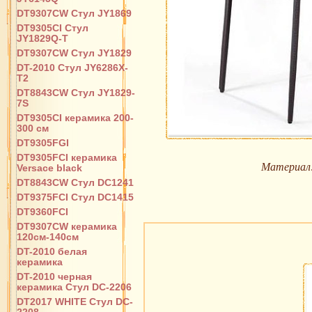
DT9307CW Стул JY1869
DT9305CI Стул
JY1829Q-T
DT9307CW Стул JY1829
DT-2010 Стул JY6286X-
T2
DT8843CW Стул JY1829-
7S
DT9305CI керамика 200-
300 см
DT9305FGI
DT9305FCI керамика
Материал
Versace black
DT8843CW Стул DC1241
DT9375FCI Стул DC1415
DT9360FCI
DT9307CW керамика
120см-140см
DT-2010 белая
керамика
DT-2010 черная
керамика Стул DC-2206
DT2017 WHITE Стул DC-