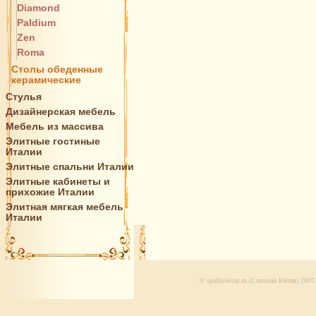
Diamond
Paldium
Zen
Roma
Столы обеденные
керамические
Стулья
Дизайнерская мебель
Мебель из массива
Элитные гостиные
Италии
Элитные спальни Италии
Элитные кабинеты и
прихожие Италии
Элитная мягкая мебель
Италии
© spalni-kitay.ru (Спальни Китая) 200