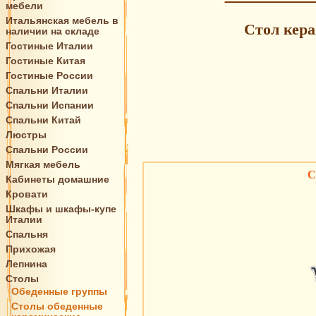
мебели
Итальянская мебель в
Стол кера
наличии на складе
Гостиные Италии
Гостиные Китая
Гостиные России
Спальни Италии
Спальни Испании
Спальни Китай
Люстры
Спальни России
Мягкая мебель
С
Кабинеты домашние
Кровати
Шкафы и шкафы-купе
Италии
Спальня
Прихожая
Лепнина
Столы
Обеденные группы
Столы обеденные