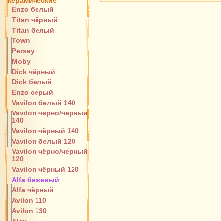
керамические
Enzo белый
Titan чёрный
Titan белый
Town
Persey
Moby
Dick чёрный
Dick белый
Enzo серый
Vavilon белый 140
Vavilon чёрно/черный
140
Vavilon чёрный 140
Vavilon белый 120
Vavilon чёрно/черный
120
Vavilon чёрный 120
Alfa бежевый
Alfa чёрный
Avilon 110
Avilon 130