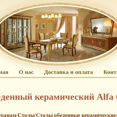
ная
О нас
Доставка и оплата
Конт
еденный керамический Alfa
транам
/
Столы
/
Столы обеденные керамические