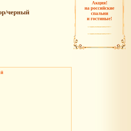
Акция!
на российские
ор/черный
спальни
и гостиные!
ый