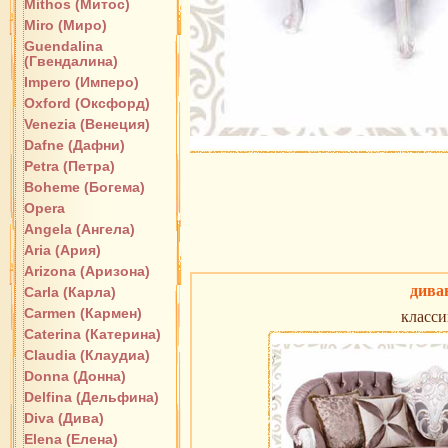
Mithos (Митос)
Miro (Миро)
Guendalina
(Гвендалина)
Impero (Имперо)
Oxford (Оксфорд)
Venezia (Венеция)
Dafne (Дафни)
Petra (Петра)
Boheme (Богема)
Opera
Angela (Ангела)
Aria (Ария)
Arizona (Аризона)
дива
Carla (Карла)
Carmen (Кармен)
класси
Caterina (Катерина)
Claudia (Клаудиа)
Donna (Донна)
Delfina (Дельфина)
Diva (Дива)
Elena (Елена)