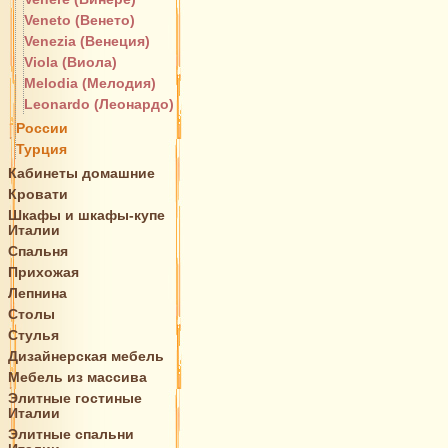
Veneto (Венето)
Venezia (Венеция)
Viola (Виола)
Melodia (Мелодия)
Leonardo (Леонардо)
России
Турция
Кабинеты домашние
Кровати
Шкафы и шкафы-купе
Италии
Спальня
Прихожая
Лепнина
Столы
Стулья
Дизайнерская мебель
Мебель из массива
Элитные гостиные
Италии
Элитные спальни