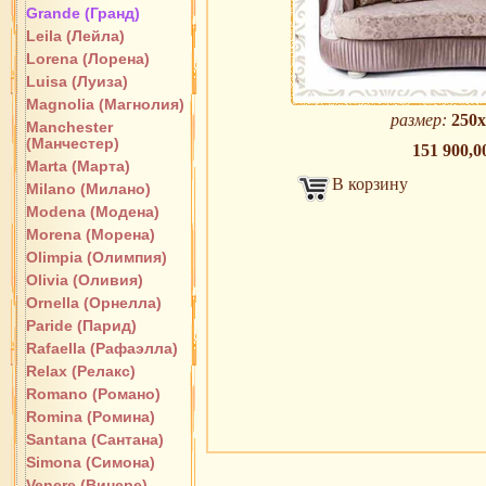
Grande (Гранд)
Leila (Лейла)
Lorena (Лорена)
Luisa (Луиза)
Magnolia (Магнолия)
размер:
250х
Manchester
(Манчестер)
151 900,0
Marta (Марта)
В корзину
Milano (Милано)
Modena (Модена)
Morena (Морена)
Olimpia (Олимпия)
Olivia (Оливия)
Ornella (Орнелла)
Paride (Парид)
Rafaella (Рафаэлла)
Relax (Релакс)
Romano (Романо)
Romina (Ромина)
Santana (Сантана)
Simona (Симона)
Venere (Винере)