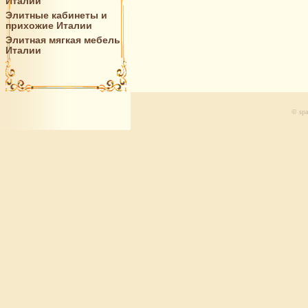
Италии
Элитные кабинеты и
прихожие Италии
Элитная мягкая мебель
Италии
© spa