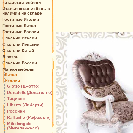
китайской мебели
Итальянская мебель в
наличии на складе
Гостиные Италии
Гостиные Китая
Гостиные России
Спальни Италии
Спальни Испании
Спальни Китай
Люстры
Спальни России
Мягкая мебель
Китая
Италии
Giotto (Джотто)
Donatello(Донателло)
Тициано
Liberty (Либерти)
Россини
Raffaello (Рафаэлло)
Mikelangelo
(Микеланжело)