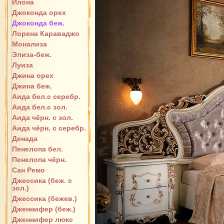
Илона
Джоконда орех
Джоконда беж.
Лорена Караваджо
Монализа
Элиза-беж.
Луиза
Джина орех
Джина беж.
Аида бел.с серебр.
Аида бел.с зол.
Аида чёрн. с зол.
Аида чёрн. с серебр.
Денада
Пенелопа бел.
Пенелопа чёрн.
Сан Ремо
Джессика (беж. с
зол.)
Джессика (бежев.)
Дженнифер (беж.)
Дженнифер люкс