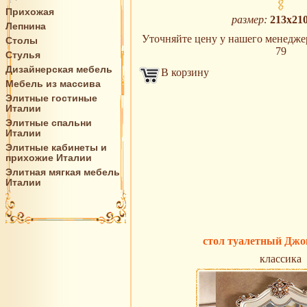
Прихожая
размер:
213х21
Лепнина
Уточняйте цену у нашего менеджера
Столы
79
Стулья
Дизайнерская мебель
В корзину
Мебель из массива
Элитные гостиные
Италии
Элитные спальни
Италии
Элитные кабинеты и
прихожие Италии
Элитная мягкая мебель
Италии
стол туалетный Джо
классика