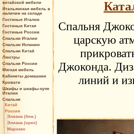
Ката
китайской мебели
Итальянская мебель в
наличии на складе
Гостиные Италии
Спальня Джокон
Гостиные Китая
Гостиные России
царскую ат
Спальни Италии
Спальни Испании
прикроват
Спальни Китай
Люстры
Джоконда. Диз
Спальни России
Мягкая мебель
Кабинеты домашние
линий и из
Кровати
Шкафы и шкафы-купе
Италии
Спальня
Китай
Россия
Элиана (беж.)
Элиана (орех)
Марокко