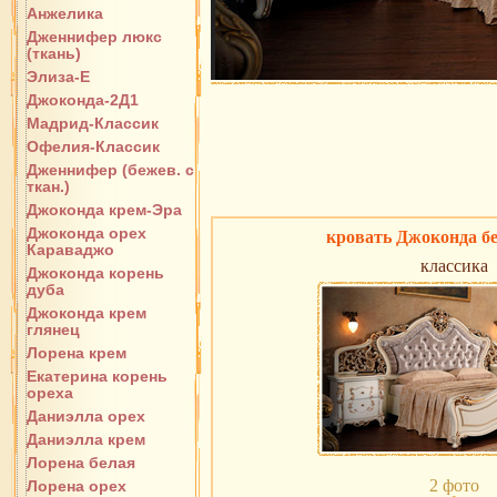
Анжелика
Дженнифер люкс
(ткань)
Элиза-Е
Джоконда-2Д1
Мадрид-Классик
Офелия-Классик
Дженнифер (бежев. с
ткан.)
Джоконда крем-Эра
Джоконда орех
кровать Джоконда бе
Караваджо
классика
Джоконда корень
дуба
Джоконда крем
глянец
Лорена крем
Екатерина корень
ореха
Даниэлла орех
Даниэлла крем
Лорена белая
2 фото
Лорена орех