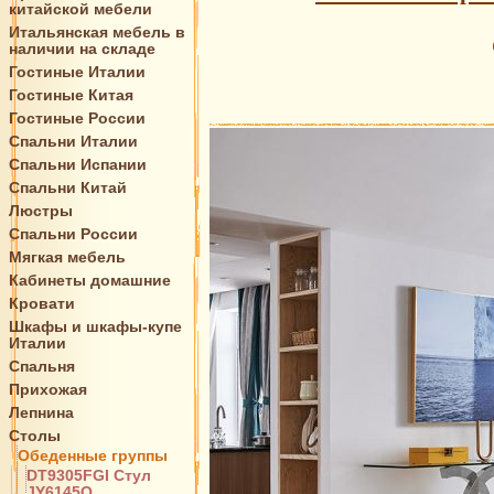
китайской мебели
Итальянская мебель в
наличии на складе
Гостиные Италии
Гостиные Китая
Гостиные России
Спальни Италии
Спальни Испании
Спальни Китай
Люстры
Спальни России
Мягкая мебель
Кабинеты домашние
Кровати
Шкафы и шкафы-купе
Италии
Спальня
Прихожая
Лепнина
Столы
Обеденные группы
DT9305FGI Стул
JY6145Q