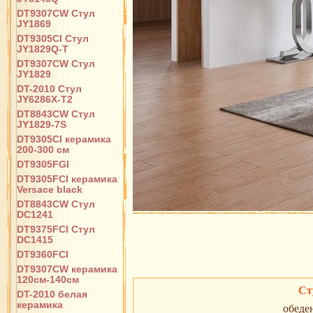
DT9307CW Стул
JY1869
DT9305CI Стул
JY1829Q-T
DT9307CW Стул
JY1829
DT-2010 Стул
JY6286X-T2
DT8843CW Стул
JY1829-7S
DT9305CI керамика
200-300 см
DT9305FGI
DT9305FCI керамика
Versace black
DT8843CW Стул
DC1241
DT9375FCI Стул
DC1415
DT9360FCI
DT9307CW керамика
120см-140см
Ст
DT-2010 белая
керамика
обеде