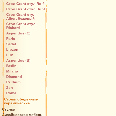
Стол Grant стул Rolf
Стол Grant стул Hunt
Стол Grant стул
Albert бежевый
Стол Grant стул
Richard
Aspendos (C)
Paris
Sedef
Libzon
Lux
Aspendos (B)
Berlin
Milano
Diamond
Paldium
Zen
Roma
Столы обеденные
керамические
Стулья
Дизайнерская мебель