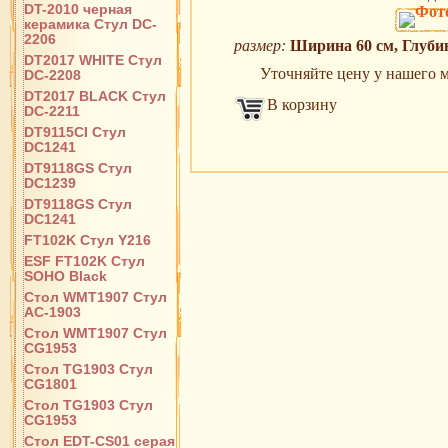
DT-2010 черная
керамика Стул DC-
2206
размер:
Ширина 60 см, Глубин
DT2017 WHITE Стул
Уточняйте цену у нашего ме
DC-2208
DT2017 BLACK Стул
В корзину
DC-2211
DT9115CI Стул
DC1241
DT9118GS Стул
DC1239
DT9118GS Стул
DC1241
FT102K Стул Y216
ESF FT102K Стул
SOHO Black
Стол WMT1907 Стул
AC-1903
Стол WMT1907 Стул
CG1953
Стол TG1903 Стул
CG1801
Стол TG1903 Стул
CG1953
Стол EDT-CS01 серая