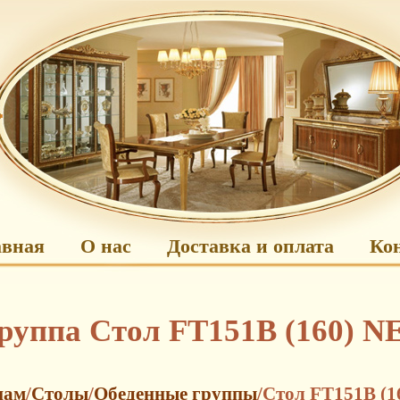
авная
О нас
Доставка и оплата
Ко
руппа Стол FT151B (160) 
нам
/
Столы
/
Обеденные группы
/Стол FT151B (