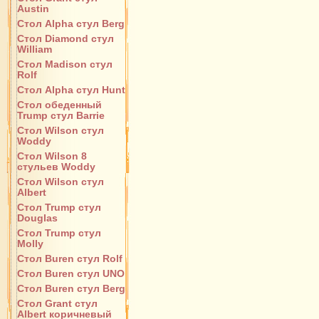
Austin
Стол Alpha стул Berg
Стол Diamond стул
William
Стол Madison стул
Rolf
Стол Alpha стул Hunt
Стол обеденный
Trump стул Barrie
Стол Wilson стул
Woddy
Стол Wilson 8
стульев Woddy
Стол Wilson стул
Albert
Стол Trump стул
Douglas
Стол Trump стул
Molly
Стол Buren стул Rolf
Стол Buren стул UNO
Стол Buren стул Berg
Стол Grant стул
Albert коричневый