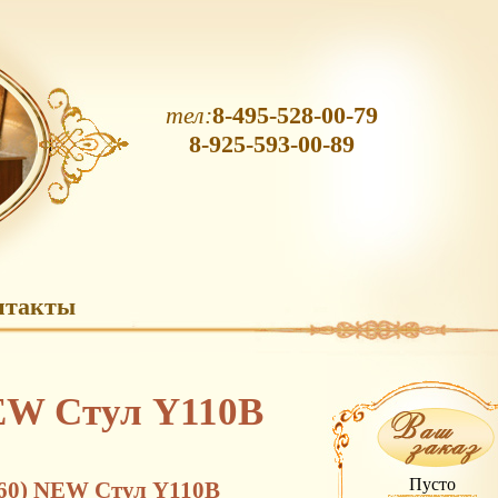
тел:
8-495-528-00-79
8-925-593-00-89
нтакты
NEW Стул Y110B
Пусто
160) NEW Стул Y110B