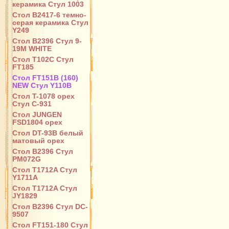
керамика Стул 1003
Стол B2417-6 темно-
серая керамика Стул
Y249
Стол B2396 Стул 9-
19M WHITE
Стол T102C Стул
FT185
Стол FT151B (160)
NEW Стул Y110B
Стол T-1078 орех
Стул С-931
Стол JUNGEN
FSD1804 орех
Стол DT-93B белый
матовый орех
Стол B2396 Стул
PM072G
Стол T1712A Стул
Y1711A
Стол T1712A Стул
JY1829
Стол B2396 Стул DC-
9507
Стол FT151-180 Стул