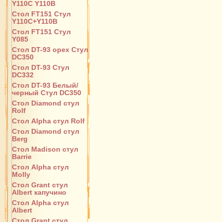
Y110С Y110B
Стол FT151 Стул
Y110C+Y110B
Стол FT151 Стул
Y085
Стол DT-93 орех Стул
DC350
Стол DT-93 Стул
DC332
Стол DT-93 Белый/
черный Стул DC350
Стол Diamond стул
Rolf
Стол Alpha стул Rolf
Стол Diamond стул
Berg
Стол Madison стул
Barrie
Стол Alpha стул
Molly
Стол Grant стул
Albert капучино
Стол Alpha стул
Albert
Стол Grant стул