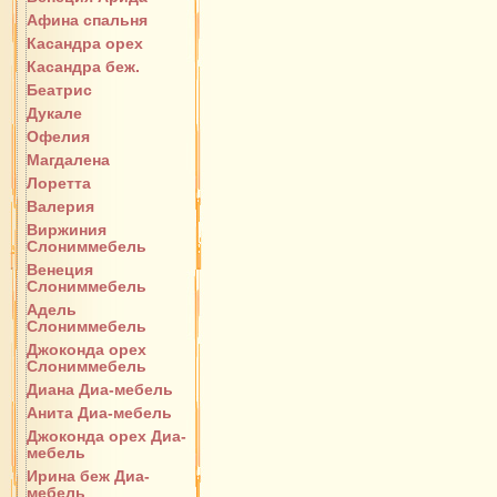
Афина спальня
Касандра орех
Касандра беж.
Беатрис
Дукале
Офелия
Магдалена
Лоретта
Валерия
Виржиния
Слониммебель
Венеция
Слониммебель
Адель
Слониммебель
Джоконда орех
Слониммебель
Диана Диа-мебель
Анита Диа-мебель
Джоконда орех Диа-
мебель
Ирина беж Диа-
мебель