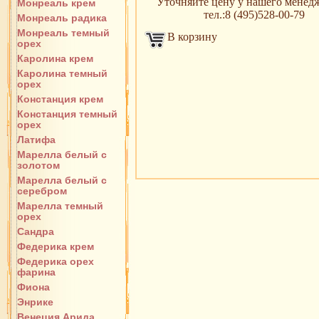
Уточняйте цену у нашего менедж
Монреаль крем
тел.:8 (495)528-00-79
Монреаль радика
Монреаль темный
В корзину
орех
Каролина крем
Каролина темный
орех
Констанция крем
Констанция темный
орех
Латифа
Марелла белый с
золотом
Марелла белый с
серебром
Марелла темный
орех
Сандра
Федерика крем
Федерика орех
фарина
Фиона
Энрике
Венеция Арида