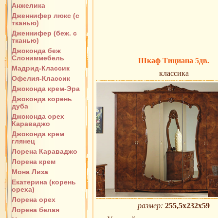
Анжелика
Дженнифер люкс (с
тканью)
Дженнифер (беж. с
тканью)
Джоконда беж
Слониммебель
Шкаф Тициана 5дв.
Мадрид-Классик
классика
Офелия-Классик
Джоконда крем-Эра
Джоконда корень
дуба
Джоконда орех
Караваджо
Джоконда крем
глянец
Лорена Караваджо
Лорена крем
Мона Лиза
Екатерина (корень
ореха)
Лорена орех
размер:
255,5х232х59
Лорена белая