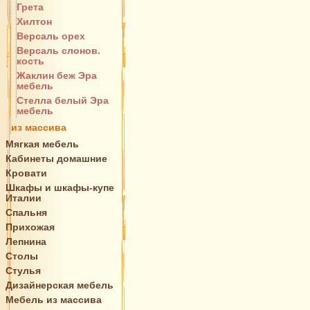
Грета
Хилтон
Версаль орех
Версаль слонов.
кость
Жаклин беж Эра
мебель
Стелла белый Эра
мебель
из массива
Мягкая мебель
Кабинеты домашние
Кровати
Шкафы и шкафы-купе
Италии
Спальня
Прихожая
Лепнина
Столы
Стулья
Дизайнерская мебель
Мебель из массива