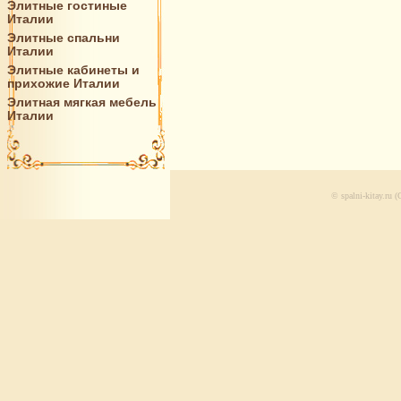
Элитные гостиные
Италии
Элитные спальни
Италии
Элитные кабинеты и
прихожие Италии
Элитная мягкая мебель
Италии
© spalni-kitay.ru