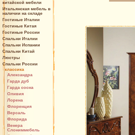
китайской мебели
Итальянская мебель в
наличии на складе
Гостиные Италии
Гостиные Китая
Гостиные России
Спальни Италии
Спальни Испании
Спальни Китай
Люстры
Спальни России
классика
Александра
Гарда дуб
Гарда сосна
Оливия
Лорена
Флоренция
Версаль
Флорида
Венера
Слониммебель