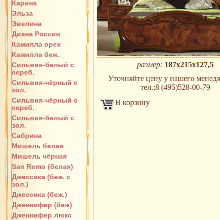
Карина
Эльза
Эвелина
Диана России
Камилла орех
Камилла беж.
размер:
187х215х127,5
Сильвия-белый с
сереб.
Уточняйте цену у нашего менедж
Сильвия-чёрный с
тел.:8 (495)528-00-79
зол.
Сильвия-чёрный с
В корзину
сереб.
Сильвия-белый с
зол.
Сабрина
Мишель белая
Мишель чёрная
San Remo (белая)
Джессика (беж. с
зол.)
Джессика (беж.)
Дженнифер (беж)
Дженнифер люкс