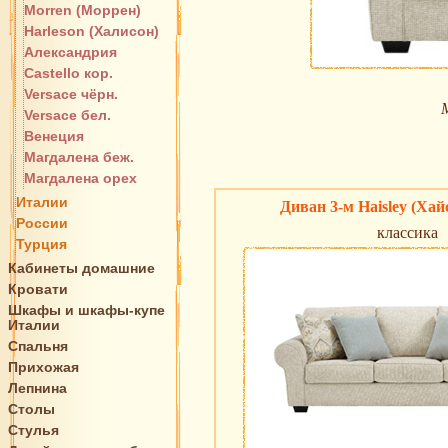
Morren (Моррен)
Harleson (Халисон)
Александрия
Castello кор.
Versace чёрн.
Versace бел.
Венеция
Магдалена беж.
Магдалена орех
Италии
Диван 3-м Haisley (Хай
России
классика
Турция
Кабинеты домашние
Кровати
Шкафы и шкафы-купе
Италии
Спальня
Прихожая
Лепнина
Столы
Стулья