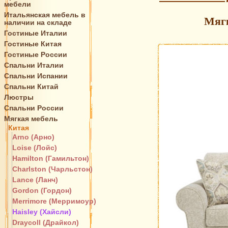
мебели
Итальянская мебель в
Мягк
наличии на складе
Гостиные Италии
Гостиные Китая
Гостиные России
Спальни Италии
Спальни Испании
Спальни Китай
Люстры
Спальни России
Мягкая мебель
Китая
Arno (Арно)
Loise (Лойс)
Hamilton (Гамильтон)
Charlston (Чарльстон)
Lance (Ланч)
Gordon (Гордон)
Merrimore (Мерримоур)
Haisley (Хайсли)
Draycoll (Драйкол)