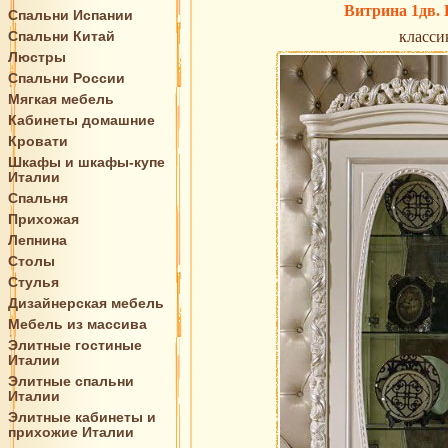
Витрина 1дв.
Спальни Испании
Спальни Китай
класси
Люстры
Спальни России
Мягкая мебель
Кабинеты домашние
Кровати
Шкафы и шкафы-купе
Италии
Спальня
Прихожая
Лепнина
Столы
Стулья
Дизайнерская мебель
Мебель из массива
Элитные гостиные
Италии
Элитные спальни
Италии
Элитные кабинеты и
прихожие Италии