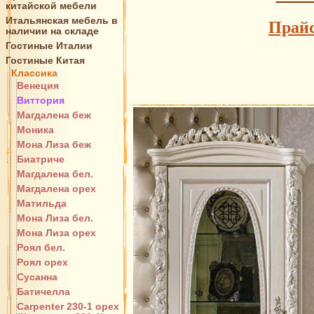
китайской мебели
Итальянская мебель в
Прайс
наличии на складе
Гостиные Италии
Гостиные Китая
Классика
Венеция
Виттория
Магдалена беж
Моника
Мона Лиза беж
Биатриче
Магдалена бел.
Магдалена орех
Матильда
Мона Лиза бел.
Мона Лиза орех
Роял бел.
Роял орех
Сусанна
Батичелла
Carpenter 230-1 орех