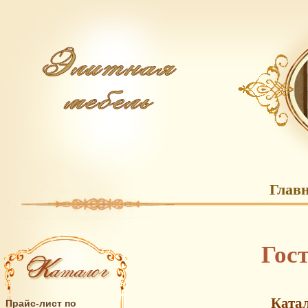
Глав
Гос
Катал
Прайс-лист по