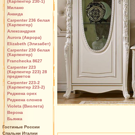
(Карпентер 230-1)
Милано
Анаида
Carpenter 236 белая
(Карпентер)
Александрия
Aurora (Аврора)
Elizabeth (Элизабет)
Carpenter 230 белая
(Карпентер)
Franchecka 8627
Carpenter 223
(Карпентер 223) 28
предметов
Carpenter 223-2
(Карпентер 223-2)
Реджена орех
Реджена слонов
Violeta (Виолета)
Верона
Бьянка
Гостиные России
Спальни Италии