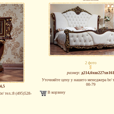
2 фото
размер:
д214,6хш227хв16
Уточняйте цену у нашего менеджера br/ т
00-79
4,5
В корзину
/ тел.:8 (495)528-