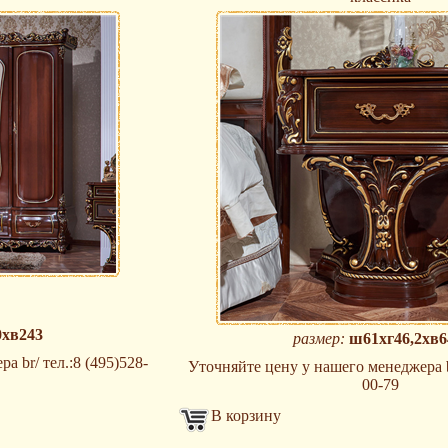
0хв243
размер:
ш61хг46,2хв6
 br/ тел.:8 (495)528-
Уточняйте цену у нашего менеджера br
00-79
В корзину