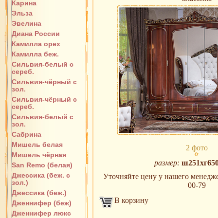
Карина
Эльза
Эвелина
Диана России
Камилла орех
Камилла беж.
Сильвия-белый с
сереб.
Сильвия-чёрный с
зол.
Сильвия-чёрный с
сереб.
Сильвия-белый с
зол.
Сабрина
Мишель белая
2 фото
Мишель чёрная
размер:
ш251хг65
San Remo (белая)
Джессика (беж. с
Уточняйте цену у нашего менеджера
зол.)
00-79
Джессика (беж.)
В корзину
Дженнифер (беж)
Дженнифер люкс