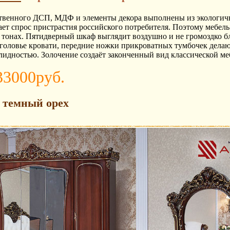
ественного ДСП, МДФ и элементы декора выполнены из экологи
т спрос пристрастия российского потребителя. Поэтому мебель
 тонах. Пятидверный шкаф выглядит воздушно и не громоздко б
зголовье кровати, передние ножки прикроватных тумбочек дела
идностью. Золочение создаёт законченный вид классической ме
33000руб.
 темный орех