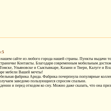
о:
5
 нашем сайте из любого города нашей страны. Пункты выдачи то
а страничке Контакты. Благодаря современным мобильным дости
Томске, Ульяновске и Сыктывкаре, Казани и Твери, Калуге и Вл
оре мебели Вашей мечты!
ебельная фабрика Арида. Фабрика почерпнула популярные колле
 получаем заведомо пользующиеся спросом спальни.
ении и перед отходом ко сну. Можно даже сказать, что она призв