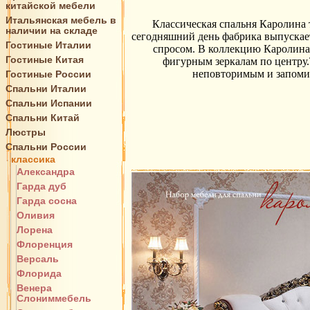
китайской мебели
Итальянская мебель в
Классическая спальня Каролина
наличии на складе
сегодняшний день фабрика выпускает
Гостиные Италии
спросом. В коллекцию Каролина 
Гостиные Китая
фигурным зеркалам по центру.
неповторимым и запомин
Гостиные России
Спальни Италии
Спальни Испании
Спальни Китай
Люстры
Спальни России
классика
Александра
Гарда дуб
Гарда сосна
Оливия
Лорена
Флоренция
Версаль
Флорида
Венера
Слониммебель