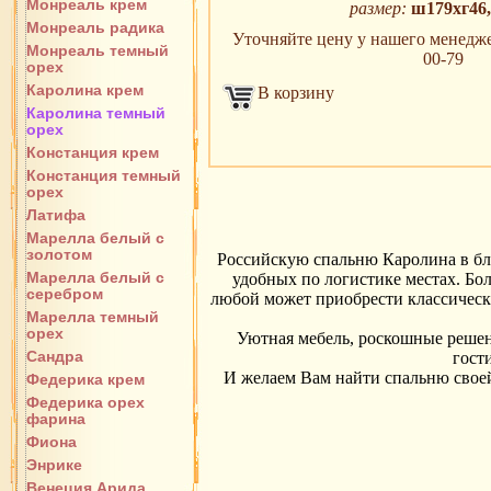
Монреаль крем
размер:
ш179хг46
Монреаль радика
Уточняйте цену у нашего менеджера
Монреаль темный
00-79
орех
Каролина крем
В корзину
Каролина темный
орех
Констанция крем
Констанция темный
орех
Латифа
Марелла белый с
золотом
Российскую спальню Каролина в бла
Марелла белый с
удобных по логистике местах. Бо
серебром
любой может приобрести классическу
Марелла темный
орех
Уютная мебель, роскошные решен
Сандра
гост
И желаем Вам найти спальню своей 
Федерика крем
Федерика орех
фарина
Фиона
Энрике
Венеция Арида