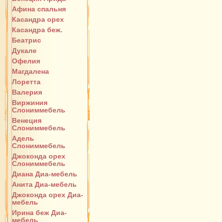
Афина спальня
Касандра орех
Касандра беж.
Беатрис
Дукале
Офелия
Магдалена
Лоретта
Валерия
Виржиния
Слониммебель
Венеция
Слониммебель
Адель
Слониммебель
Джоконда орех
Слониммебель
Диана Диа-мебель
Анита Диа-мебель
Джоконда орех Диа-
мебель
Ирина беж Диа-
мебель