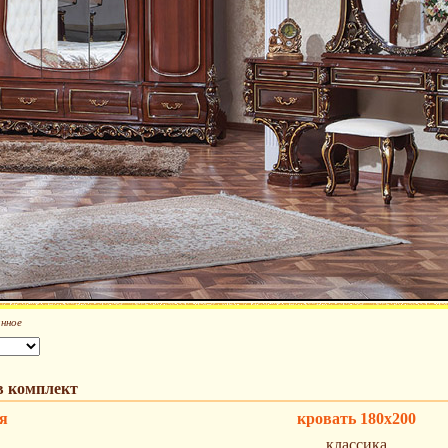
анное
в комплект
я
кровать 180х200
классика