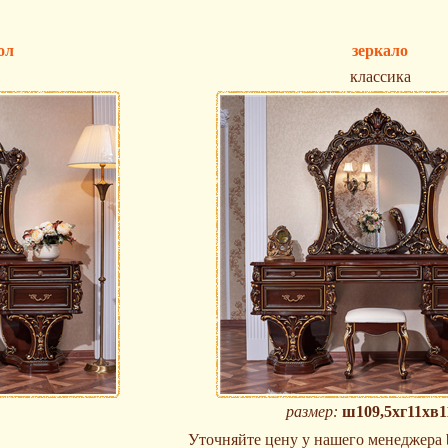
ол
зеркало
классика
размер:
ш109,5хг11хв1
Уточняйте цену у нашего менеджера br