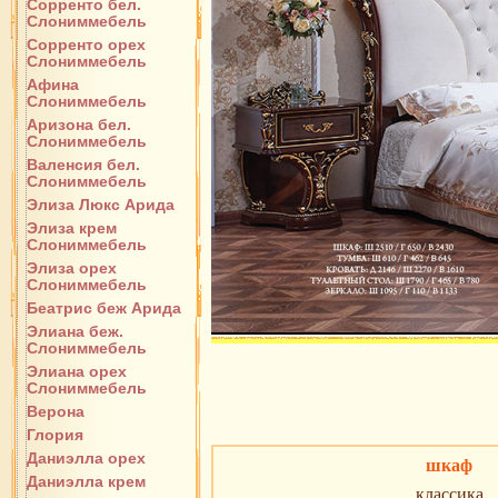
Сорренто бел.
Слониммебель
Сорренто орех
Слониммебель
Афина
Слониммебель
Аризона бел.
Слониммебель
Валенсия бел.
Слониммебель
Элиза Люкс Арида
Элиза крем
Слониммебель
Элиза орех
Слониммебель
Беатрис беж Арида
Элиана беж.
Слониммебель
Элиана орех
Слониммебель
Верона
Глория
Даниэлла орех
шкаф
Даниэлла крем
классика