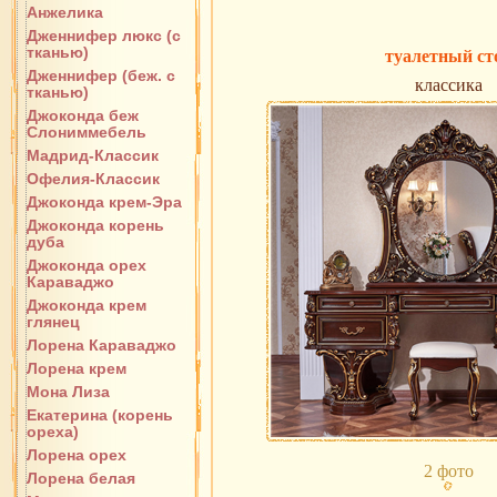
Анжелика
Дженнифер люкс (с
тканью)
туалетный ст
Дженнифер (беж. с
классика
тканью)
Джоконда беж
Слониммебель
Мадрид-Классик
Офелия-Классик
Джоконда крем-Эра
Джоконда корень
дуба
Джоконда орех
Караваджо
Джоконда крем
глянец
Лорена Караваджо
Лорена крем
Мона Лиза
Екатерина (корень
ореха)
Лорена орех
2 фото
Лорена белая