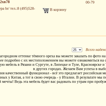
,2хв78
00-79
 br/ тел.:8 (495)528-
В корзину
Всего наден
городном оттенке тёмного ореха вы можете заказать по фото на
лее подробно с их местоположением вы можете ознакомиться н
ю мебель в Рязани и Сургуте, в Липецке и Туле, Красноярске и 
в других городах. Желаем Вам успеха в выб
ия качественный функционал - всё это предлагает российская м
иных у Китая, а тот в свою очередь - у Италии. В результате мы
мечты! Ведь эта мебель будет вас радовать по утрам при пробужд