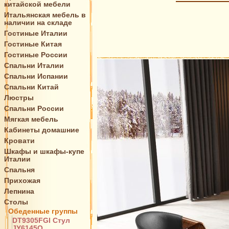
китайской мебели
Итальянская мебель в
наличии на складе
Гостиные Италии
Гостиные Китая
Гостиные России
Спальни Италии
Спальни Испании
Спальни Китай
Люстры
Спальни России
Мягкая мебель
Кабинеты домашние
Кровати
Шкафы и шкафы-купе
Италии
Спальня
Прихожая
Лепнина
Столы
Обеденные группы
DT9305FGI Стул
JY6145Q