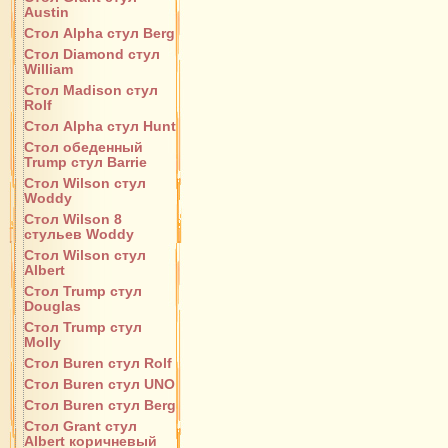
Austin
Стол Alpha стул Berg
Стол Diamond стул
William
Стол Madison стул
Rolf
Стол Alpha стул Hunt
Стол обеденный
Trump стул Barrie
Стол Wilson стул
Woddy
Стол Wilson 8
стульев Woddy
Стол Wilson стул
Albert
Стол Trump стул
Douglas
Стол Trump стул
Molly
Стол Buren стул Rolf
Стол Buren стул UNO
Стол Buren стул Berg
Стол Grant стул
Albert коричневый