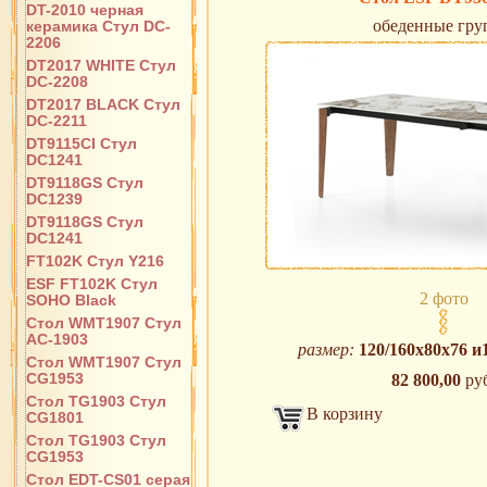
DT-2010 черная
обеденные гр
керамика Стул DC-
2206
DT2017 WHITE Стул
DC-2208
DT2017 BLACK Стул
DC-2211
DT9115CI Стул
DC1241
DT9118GS Стул
DC1239
DT9118GS Стул
DC1241
FT102K Стул Y216
ESF FT102K Стул
2 фото
SOHO Black
Стол WMT1907 Стул
AC-1903
размер:
120/160х80х76 и
Стол WMT1907 Стул
CG1953
82 800,00
руб
Стол TG1903 Стул
В корзину
CG1801
Стол TG1903 Стул
CG1953
Стол EDT-CS01 серая