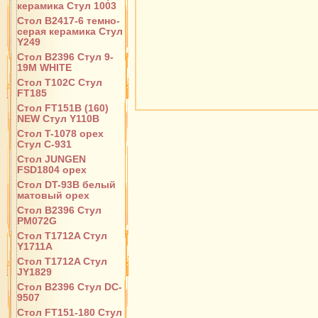
керамика Стул 1003
Стол B2417-6 темно-
серая керамика Стул
Y249
Стол B2396 Стул 9-
19M WHITE
Стол T102C Стул
FT185
Стол FT151B (160)
NEW Стул Y110B
Стол T-1078 орех
Стул С-931
Стол JUNGEN
FSD1804 орех
Стол DT-93B белый
матовый орех
Стол B2396 Стул
PM072G
Стол T1712A Стул
Y1711A
Стол T1712A Стул
JY1829
Стол B2396 Стул DC-
9507
Стол FT151-180 Стул