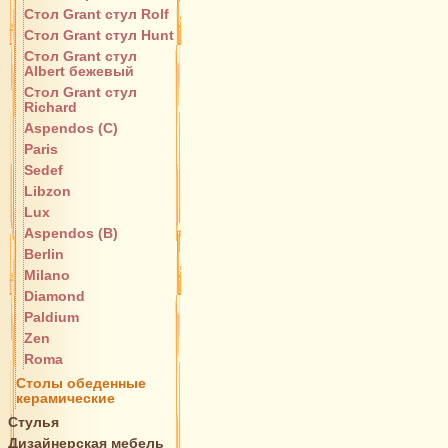
Стол Grant стул Rolf
Стол Grant стул Hunt
Стол Grant стул
Albert бежевый
Стол Grant стул
Richard
Aspendos (C)
Paris
Sedef
Libzon
Lux
Aspendos (B)
Berlin
Milano
Diamond
Paldium
Zen
Roma
Столы обеденные
керамические
Стулья
Дизайнерская мебель