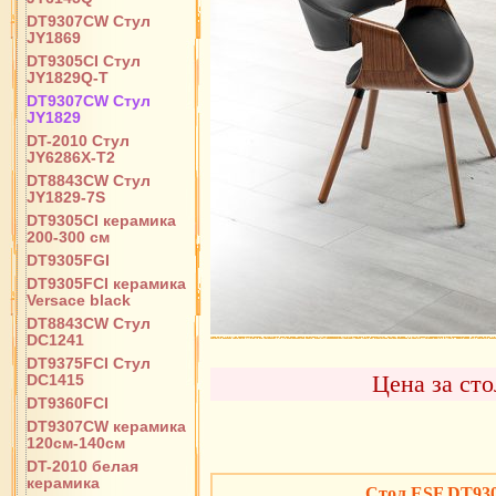
DT9307CW Стул
JY1869
DT9305CI Стул
JY1829Q-T
DT9307CW Стул
JY1829
DT-2010 Стул
JY6286X-T2
DT8843CW Стул
JY1829-7S
DT9305CI керамика
200-300 см
DT9305FGI
DT9305FCI керамика
Versace black
DT8843CW Стул
DC1241
DT9375FCI Стул
Цена за сто
DC1415
DT9360FCI
DT9307CW керамика
120см-140см
DT-2010 белая
керамика
Стол ESF DT9