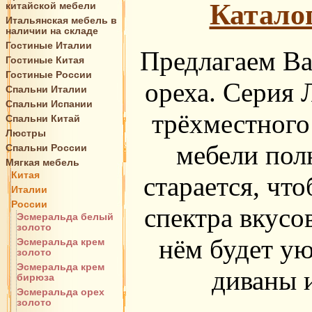
Катало
китайской мебели
Итальянская мебель в
наличии на складе
Гостиные Италии
Предлагаем Ва
Гостиные Китая
Гостиные России
ореха. Серия 
Спальни Италии
Спальни Испании
трёхместного
Спальни Китай
Люстры
мебели пол
Спальни России
Мягкая мебель
Китая
старается, чт
Италии
России
спектра вкусо
Эсмеральда белый
золото
нём будет ую
Эсмеральда крем
золото
Эсмеральда крем
диваны и
бирюза
Эсмеральда орех
золото