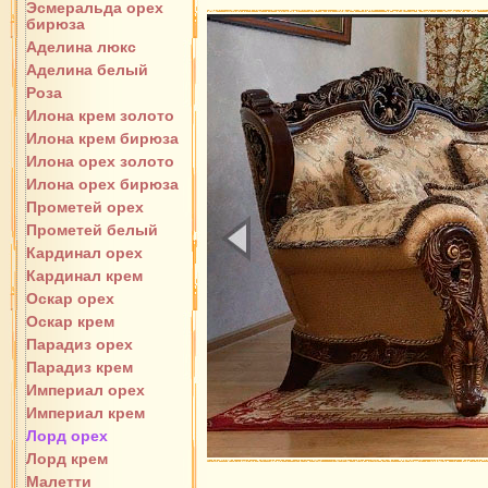
Эсмеральда орех
бирюза
Аделина люкс
Аделина белый
Роза
Илона крем золото
Илона крем бирюза
Илона орех золото
Илона орех бирюза
Прометей орех
Прометей белый
Кардинал орех
Кардинал крем
Оскар орех
Оскар крем
Парадиз орех
Парадиз крем
Империал орех
Империал крем
Лорд орех
Лорд крем
Малетти