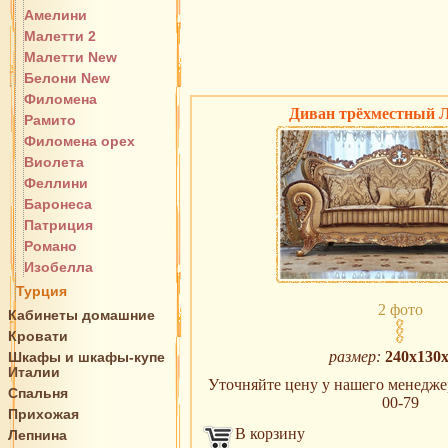
Амелини
Малетти 2
Малетти New
Белони New
Филомена
Диван трёхместный Л
Рамито
Филомена орех
Виолета
Феллини
Баронеса
Патриция
Романо
Изобелла
Турция
2 фото
Кабинеты домашние
Кровати
размер:
240х130х
Шкафы и шкафы-купе
Италии
Уточняйте цену у нашего менеджера
Спальня
00-79
Прихожая
В корзину
Лепнина