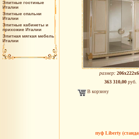
Элитные гостиные
Италии
Элитные спальни
Италии
Элитные кабинеты и
прихожие Италии
Элитная мягкая мебель
Италии
размер:
206x222x6
363 310,00
руб.
В корзину
пуф Liberty (станда