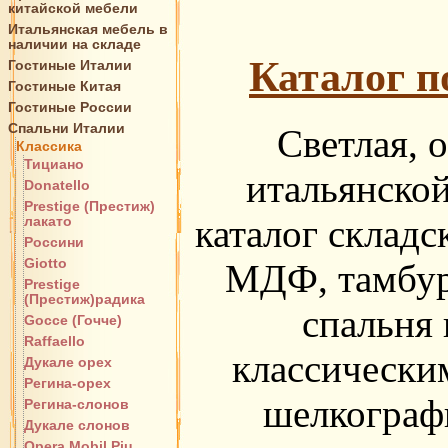
китайской мебели
Итальянская мебель в
наличии на складе
Каталог п
Гостиные Италии
Гостиные Китая
Гостиные России
Спальни Италии
Светлая, 
Классика
Тициано
итальянской
Donatello
Prestige (Престиж)
каталог складс
лакато
Россини
Giotto
МДФ, тамбура
Prestige
(Престиж)радика
спальня 
Gocce (Гочче)
Raffaello
классически
Дукале орех
Регина-орех
шелкограф
Регина-слонов
Дукале слонов
Opera Mobil Piu