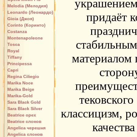
украшением 
Melodia (Мелодия)
Leonardo (Леонардо)
придаёт к
Gioia (Джоя)
Corinto (Коринто)
празднич
Costanza
Montenapoleone
стабильным
Tosca
Royal
материалом 
Tiffany
Principessa
сторон
Capri
Regina Ciliegio
преимуществ
Marika Noce
Marika Beige
тековского
Marika-Gold
Sara Black Gold
Sara Black Silver
классицизм, ро
Beatrice орех
Beatrice слонов
качества
Angelica черешня
Angelica слонов