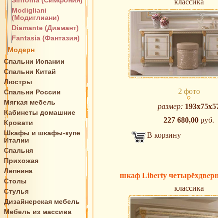
Sinfonia (Симфония)
классика
Modigliani
(Модиглиани)
Diamante (Диамант)
Fantasia (Фантазия)
Модерн
Спальни Испании
Спальни Китай
Люстры
2 фото
Спальни России
Мягкая мебель
размер:
193x75x5
Кабинеты домашние
227 680,00
руб.
Кровати
Шкафы и шкафы-купе
В корзину
Италии
Спальня
Прихожая
Лепнина
шкаф Liberty четырёхдверн
Столы
классика
Стулья
Дизайнерская мебель
Мебель из массива