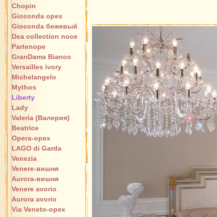
Chopin
Gioconda орех
Gioconda бежевый
Dea collection noce
Partenope
GranDama Bianco
Versailles ivory
Michelangelo
Mythos
Liberty
Lady
Valeria (Валерия)
Beatrice
Opera-орех
LAGO di Garda
Venezia
Venere-вишня
Aurora-вишня
Venere avorio
Aurora avorio
Via Veneto-орех