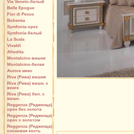
Via Veneto-белый
Belle Epogue
Fior di Pesco
Bohemia
Symfonia-орех
Symfonia-белый
La Scala
Vivaldi
Afrodita
Montalcino-вишня
Montalcino-белая
Aurora микс
Riva (Рива) вишня
Riva (Рива) вишн. с
венге
Riva (Рива) бел. с
вишн.
Reggenza (Редженца)
орех без золота
Reggenza (Редженца)
орех с золотом
Reggenza (Редженца)
слоновая кость