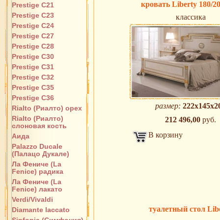
кровать Liberty 180/2
Prestige C21
Prestige C23
классика
Prestige C24
Prestige C27
Prestige C28
Prestige C30
Prestige C31
Prestige C32
Prestige C35
Prestige C36
размер:
222x145x2
Rialto (Риалто) орех
Rialto (Риалто)
212 496,00
руб.
слоновая кость
В корзину
Аида
Palazzo Ducale
(Палацо Дукале)
Ла Фениче (La
Fenice) радика
Ла Фениче (La
Fenice) лакато
Verdi/Vivaldi
туалетный стол Lib
Diamante laccato