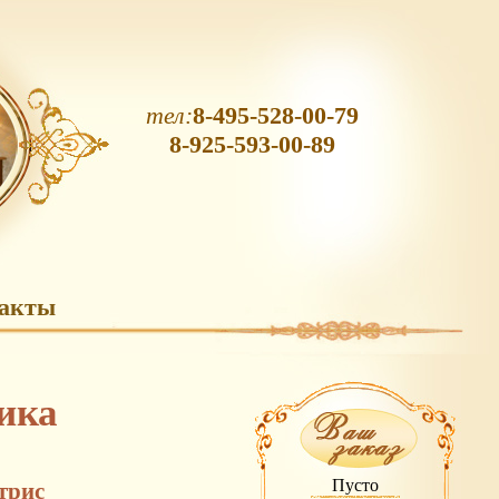
тел:
8-495-528-00-79
8-925-593-00-89
акты
ика
Пусто
трис