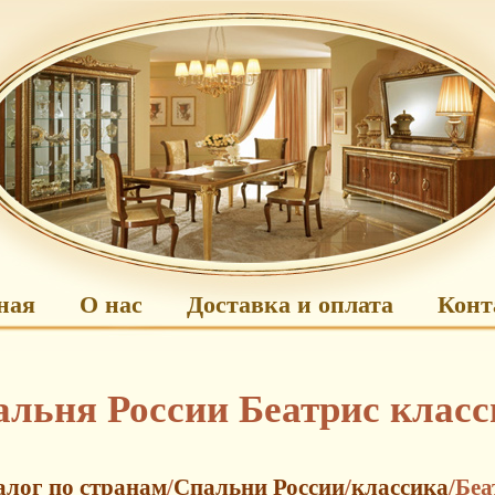
ная
О нас
Доставка и оплата
Конт
альня России Беатрис класс
алог по странам
/
Спальни России
/
классика
/Беа