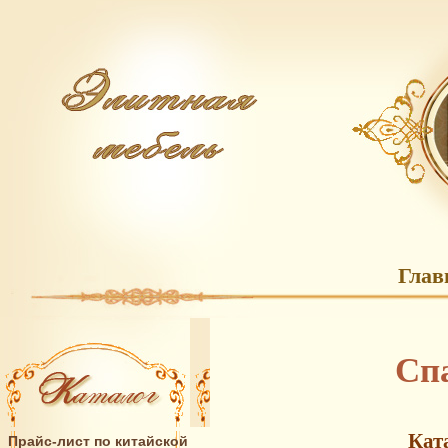
Глав
Сп
Кат
Прайс-лист по китайской