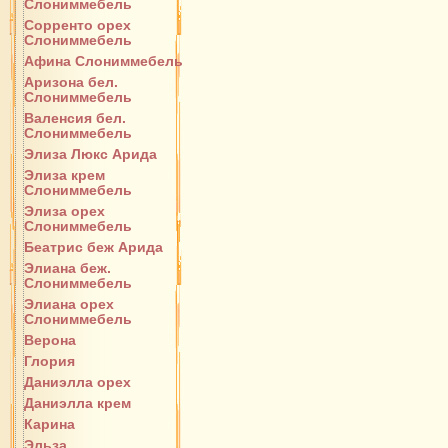
Слониммебель
Сорренто орех
Слониммебель
Афина Слониммебель
Аризона бел.
Слониммебель
Валенсия бел.
Слониммебель
Элиза Люкс Арида
Элиза крем
Слониммебель
Элиза орех
Слониммебель
Беатрис беж Арида
Элиана беж.
Слониммебель
Элиана орех
Слониммебель
Верона
Глория
Даниэлла орех
Даниэлла крем
Карина
Эльза