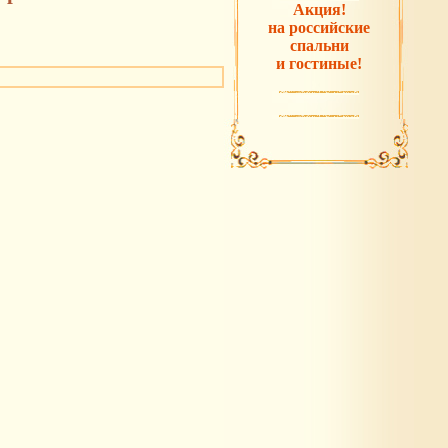
Акция!
на российские
спальни
и гостиные!