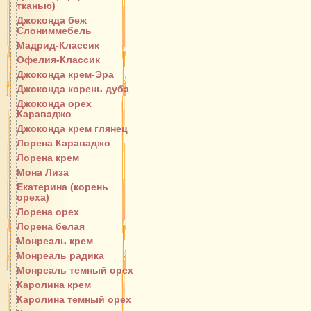
тканью)
Джоконда беж
Слониммебель
Мадрид-Классик
Офелия-Классик
Джоконда крем-Эра
Джоконда корень дуба
Джоконда орех
Караваджо
Джоконда крем глянец
Лорена Караваджо
Лорена крем
Мона Лиза
Екатерина (корень
ореха)
Лорена орех
Лорена белая
Монреаль крем
Монреаль радика
Монреаль темный орех
Каролина крем
Каролина темный орех