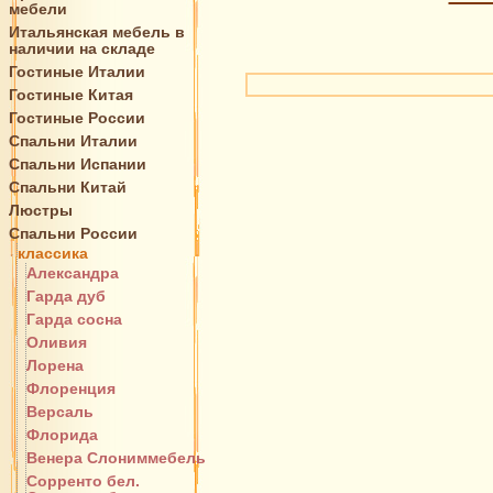
мебели
Итальянская мебель в
наличии на складе
Гостиные Италии
Гостиные Китая
Гостиные России
Спальни Италии
Спальни Испании
Спальни Китай
Люстры
Спальни России
классика
Александра
Гарда дуб
Гарда сосна
Оливия
Лорена
Флоренция
Версаль
Флорида
Венера Слониммебель
Сорренто бел.