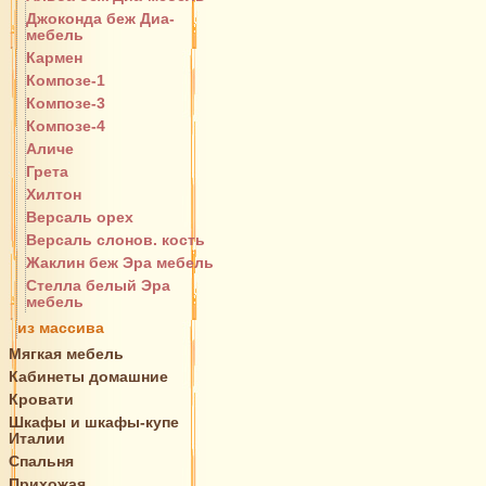
Джоконда беж Диа-
мебель
Кармен
Композе-1
Композе-3
Композе-4
Аличе
Грета
Хилтон
Версаль орех
Версаль слонов. кость
Жаклин беж Эра мебель
Стелла белый Эра
мебель
из массива
Мягкая мебель
Кабинеты домашние
Кровати
Шкафы и шкафы-купе
Италии
Спальня
Прихожая