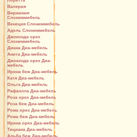
Лоретта
Валерия
Виржиния
Слониммебель
Венеция Слониммебель
Адель Слониммебель
Джоконда орех
Слониммебель
Диана Диа-мебель
Анита Диа-мебель
Джоконда орех Диа-
мебель
Ирина беж Диа-мебель
Катя Диа-мебель
Ольга Диа-мебель
Рафаэлла Диа-мебель
Роза орех Диа-мебель
Роза беж Диа-мебель
Рома орех Диа-мебель
Рома беж Диа-мебель
Ирина орех Диа-мебель
Тициана Диа-мебель
Альба беж Диа-мебель