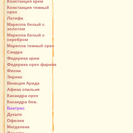
Констанция крем
Констанция темный
орех
Латифа
Марелла белый с
золотом
Марелла белый с
серебром
Марелла темный орех
Сандра
Федерика крем
Федерика орех фарина
Фиона
Энрике
Венеция Арида
Афина спальня
Касандра орех
Касандра беж.
Беатрис
Дукале
Офелия
Магдалена