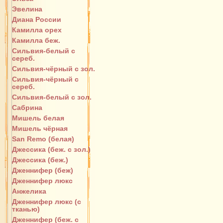
Эвелина
Диана России
Камилла орех
Камилла беж.
Сильвия-белый с
сереб.
Сильвия-чёрный с зол.
Сильвия-чёрный с
сереб.
Сильвия-белый с зол.
Сабрина
Мишель белая
Мишель чёрная
San Remo (белая)
Джессика (беж. с зол.)
Джессика (беж.)
Дженнифер (беж)
Дженнифер люкс
Анжелика
Дженнифер люкс (с
тканью)
Дженнифер (беж. с