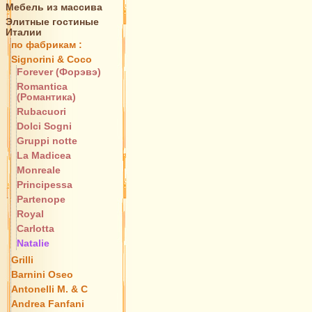
Мебель из массива
Элитные гостиные
Италии
по фабрикам :
Signorini & Coco
Forever (Форэвэ)
Romantica
(Романтика)
Rubacuori
Dolci Sogni
Gruppi notte
La Madicea
Monreale
Principessa
Partenope
Royal
Carlotta
Natalie
Grilli
Barnini Oseo
Antonelli M. & C
Andrea Fanfani