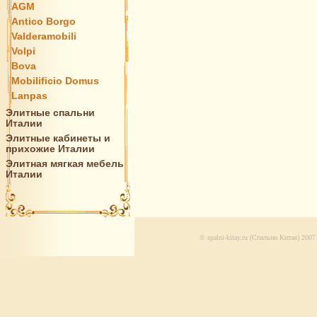
AGM
Antico Borgo
Valderamobili
Volpi
Bova
Mobilificio Domus
Lanpas
Элитные спальни
Италии
Элитные кабинеты и
прихожие Италии
Элитная мягкая мебель
Италии
© spalni-kitay.ru (Спальни Китая) 20