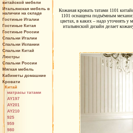
китайской мебели
Итальянская мебель в
Кожаная кровать татами 1101 китай
наличии на складе
1101 оснащена подъёмным механиз
Гостиные Италии
цветах, в каких – надо уточнять 
Гостиные Китая
итальянский дизайн делает кожан
Гостиные России
Спальни Италии
Спальни Испании
Спальни Китай
Люстры
Спальни России
Мягкая мебель
Кабинеты домашние
Кровати
Китай
матрасы татами
AY197
AY201
AY210
925
959
980