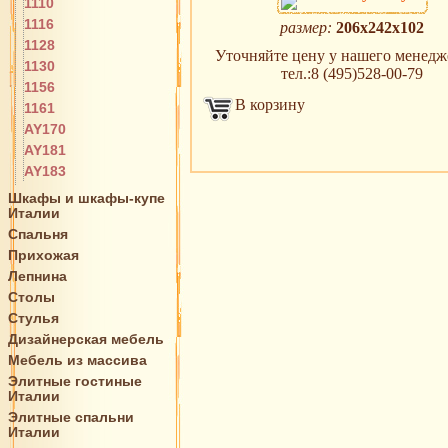
1110
1116
размер:
206х242х102
1128
Уточняйте цену у нашего менедже
1130
тел.:8 (495)528-00-79
1156
В корзину
1161
AY170
AY181
AY183
Шкафы и шкафы-купе
Италии
Спальня
Прихожая
Лепнина
Столы
Стулья
Дизайнерская мебель
Мебель из массива
Элитные гостиные
Италии
Элитные спальни
Италии