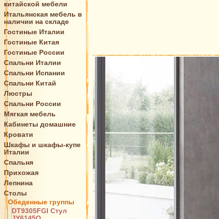
китайской мебели
Итальянская мебель в
наличии на складе
Гостиные Италии
Гостиные Китая
Гостиные России
Спальни Италии
Спальни Испании
Спальни Китай
Люстры
Спальни России
Мягкая мебель
Кабинеты домашние
Кровати
Шкафы и шкафы-купе
Италии
Спальня
Прихожая
Лепнина
Столы
Обеденные группы
DT9305FGI Стул
JY6145Q