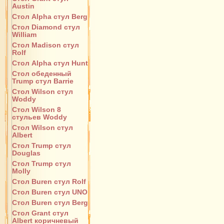
Austin
Стол Alpha стул Berg
Стол Diamond стул
William
Стол Madison стул
Rolf
Стол Alpha стул Hunt
Стол обеденный
Trump стул Barrie
Стол Wilson стул
Woddy
Стол Wilson 8
стульев Woddy
Стол Wilson стул
Albert
Стол Trump стул
Douglas
Стол Trump стул
Molly
Стол Buren стул Rolf
Стол Buren стул UNO
Стол Buren стул Berg
Стол Grant стул
Albert коричневый