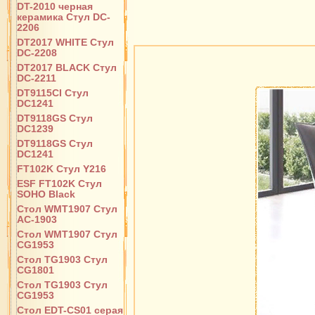
DT-2010 черная
керамика Стул DC-
2206
DT2017 WHITE Стул
DC-2208
DT2017 BLACK Стул
DC-2211
DT9115CI Стул
DC1241
DT9118GS Стул
DC1239
DT9118GS Стул
DC1241
FT102K Стул Y216
ESF FT102K Стул
SOHO Black
Стол WMT1907 Стул
AC-1903
Стол WMT1907 Стул
CG1953
Стол TG1903 Стул
CG1801
Стол TG1903 Стул
CG1953
Стол EDT-CS01 серая