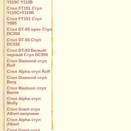
Y110С Y110B
Стол FT151 Стул
Y110C+Y110B
Стол FT151 Стул
Y085
Стол DT-93 орех Стул
DC350
Стол DT-93 Стул
DC332
Стол DT-93 Белый/
черный Стул DC350
Стол Diamond стул
Rolf
Стол Alpha стул Rolf
Стол Diamond стул
Berg
Стол Madison стул
Barrie
Стол Alpha стул
Molly
Стол Grant стул
Albert капучино
Стол Alpha стул
Albert
Стол Grant стул