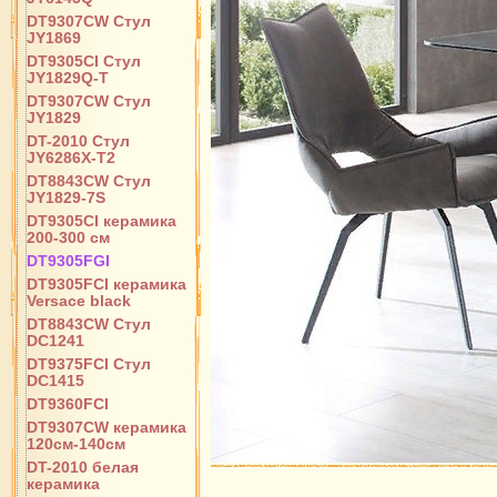
DT9307CW Стул
JY1869
DT9305CI Стул
JY1829Q-T
DT9307CW Стул
JY1829
DT-2010 Стул
JY6286X-T2
DT8843CW Стул
JY1829-7S
DT9305CI керамика
200-300 см
DT9305FGI
DT9305FCI керамика
Versace black
DT8843CW Стул
DC1241
DT9375FCI Стул
DC1415
DT9360FCI
DT9307CW керамика
120см-140см
DT-2010 белая
керамика