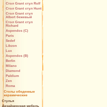
Стол Grant стул Rolf
Стол Grant стул Hunt
Стол Grant стул
Albert бежевый
Стол Grant стул
Richard
Aspendos (C)
Paris
Sedef
Libzon
Lux
Aspendos (B)
Berlin
Milano
Diamond
Paldium
Zen
Roma
Столы обеденные
керамические
Стулья
Дизайнерская мебель