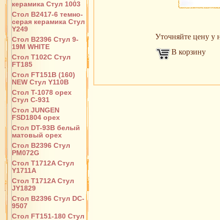
керамика Стул 1003
Стол B2417-6 темно-
серая керамика Стул
Y249
Уточняйте цену у н
Стол B2396 Стул 9-
19M WHITE
В корзину
Стол T102C Стул
FT185
Стол FT151B (160)
NEW Стул Y110B
Стол T-1078 орех
Стул С-931
Стол JUNGEN
FSD1804 орех
Стол DT-93B белый
матовый орех
Стол B2396 Стул
PM072G
Стол T1712A Стул
Y1711A
Стол T1712A Стул
JY1829
Стол B2396 Стул DC-
9507
Стол FT151-180 Стул