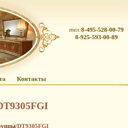
тел:
8-495-528-00-79
8-925-593-00-89
та
Контакты
 DT9305FGI
руппы
/DT9305FGI