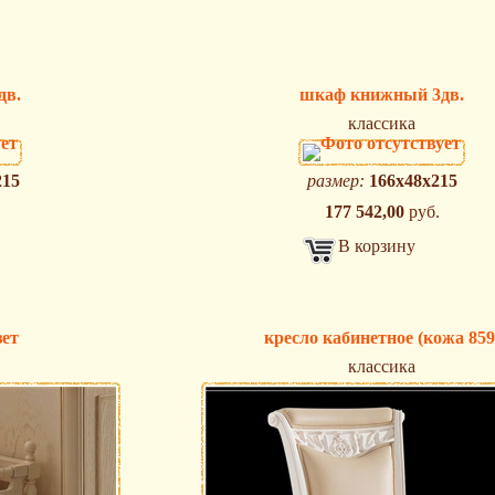
дв.
шкаф книжный 3дв.
классика
215
размер:
166х48х215
177 542,00
руб.
В корзину
зет
кресло кабинетное (кожа 859
классика