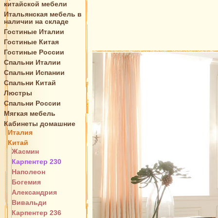
китайской мебели
Итальянская мебель в
наличии на складе
Гостиные Италии
Гостиные Китая
Гостиные России
Спальни Италии
Спальни Испании
Спальни Китай
Люстры
Спальни России
Мягкая мебель
Кабинеты домашние
Италия
Китай
Жасмин
Карпентер 230
Наполеон
Богемия
Александрия
Вивальди
Карпентер 236