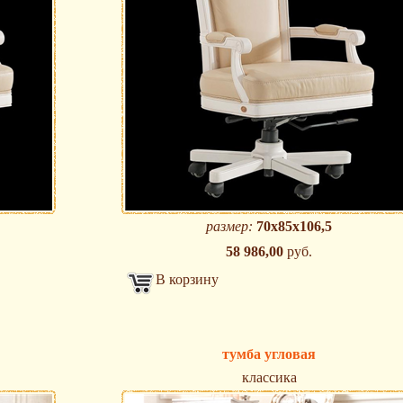
размер:
70х85х106,5
58 986,00
руб.
В корзину
тумба угловая
классика