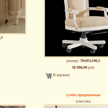
,5
размер:
70х85х106,5
58 986,00
руб.
В корзину
тумба придиванная
классика