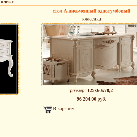
мплект
стол А письменный однотумбовый
классика
размер:
125х60х78,2
96 204,00
руб.
В корзину