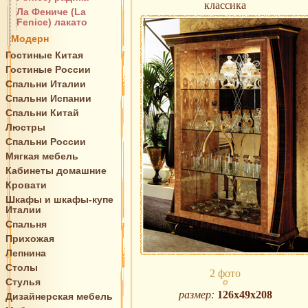
классика
Ла Фениче (La
Fenice) лакато
Модерн
Гостиные Китая
Гостиные России
Спальни Италии
Спальни Испании
Спальни Китай
Люстры
Спальни России
Мягкая мебель
Кабинеты домашние
Кровати
Шкафы и шкафы-купе
Италии
Спальня
Прихожая
Лепнина
Столы
2 фото
Стулья
размер:
126х49х208
Дизайнерская мебель