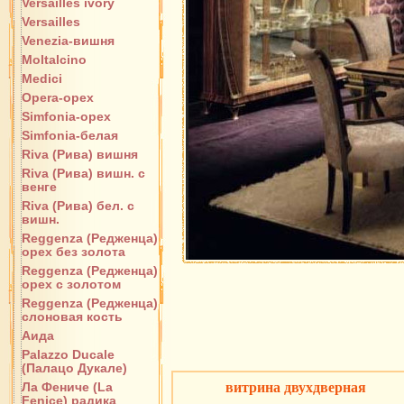
Versailles ivory
Versailles
Venezia-вишня
Moltalcino
Medici
Opera-орех
Simfonia-орех
Simfonia-белая
Riva (Рива) вишня
Riva (Рива) вишн. с
венге
Riva (Рива) бел. с
вишн.
Reggenza (Редженца)
орех без золота
Reggenza (Редженца)
орех с золотом
Reggenza (Редженца)
слоновая кость
Аида
Palazzo Ducale
(Палацо Дукале)
Ла Фениче (La
витрина двухдверная
Fenice) радика