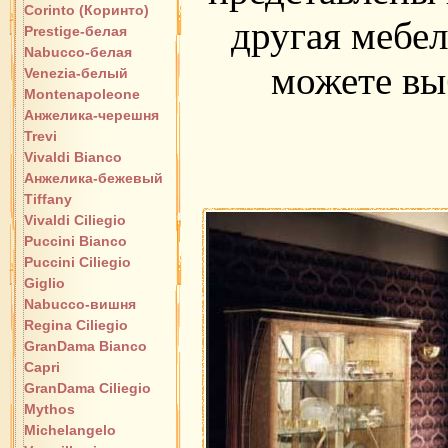
Corinto (Коринто)
другая мебел
Prestige-белая
Nabucco-белая
можете вы
Venezia-белый
Montenapoleone
Анжелика-черешня
Trevi
Vivaldi Bianco
Анжелика-бежевый
Tiffany
Vivaldi Ciliegio
Puccini Bianco
Puccini Ciliegio
Giglio
Nabucco-вишня
Regina Ciliegio
GranDama Bianco
Capri
GranDama Ciliegio
Mythos
Michelangelo