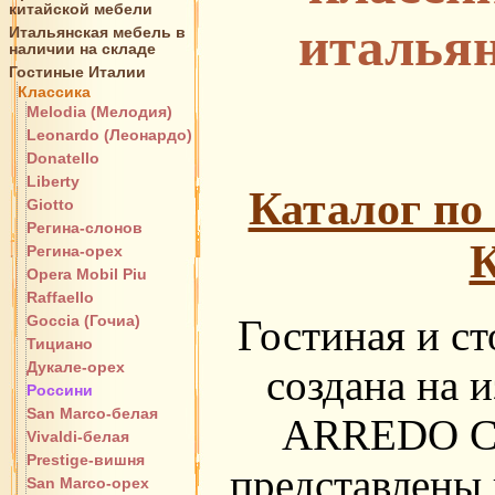
китайской мебели
итальян
Итальянская мебель в
наличии на складе
Гостиные Италии
Классика
Melodia (Мелодия)
Leonardo (Леонардо)
Donatello
Liberty
Каталог по
Giotto
Регина-слонов
К
Регина-орех
Opera Mobil Piu
Raffaello
Goccia (Гочиа)
Гостиная и ст
Тициано
Дукале-орех
создана на 
Россини
San Marco-белая
ARREDO CL
Vivaldi-белая
Prestige-вишня
представлены 
San Marco-орех