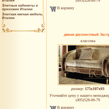
Италии
(495)528-00-79
Элитные кабинеты и
В корзину
прихожие Италии
Элитная мягкая мебель
Италии
диван двухместный Экст
классика
размер:
175х107х93
Уточняйте цену у нашего менеджера 
(495)528-00-79
В корзину