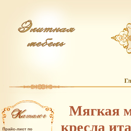
Г
Мягкая м
кресла ита
Прайс-лист по