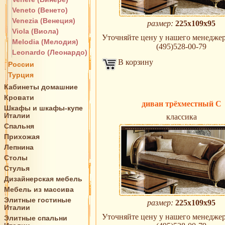
Veneto (Венето)
Venezia (Венеция)
размер:
225х109х95
Viola (Виола)
Уточняйте цену у нашего менеджера 
Melodia (Мелодия)
(495)528-00-79
Leonardo (Леонардо)
В корзину
России
Турция
Кабинеты домашние
Кровати
диван трёхместный C
Шкафы и шкафы-купе
Италии
классика
Спальня
Прихожая
Лепнина
Столы
Стулья
Дизайнерская мебель
Мебель из массива
Элитные гостиные
размер:
225х109х95
Италии
Уточняйте цену у нашего менеджера 
Элитные спальни