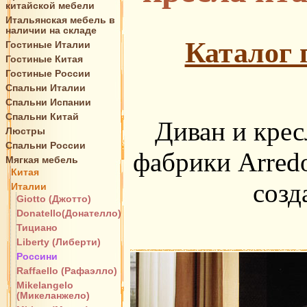
китайской мебели
Итальянская мебель в
наличии на складе
Каталог 
Гостиные Италии
Гостиные Китая
Гостиные России
Спальни Италии
Спальни Испании
Спальни Китай
Диван и крес
Люстры
Спальни России
фабрики Arredo
Мягкая мебель
Китая
созд
Италии
Giotto (Джотто)
Donatello(Донателло)
Тициано
Liberty (Либерти)
Россини
Raffaello (Рафаэлло)
Mikelangelo
(Микеланжело)