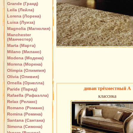
Grande (Гранд)
Leila (Лейла)
Lorena (Лорена)
Luisa (Луиза)
Magnolia (Магнолия)
Manchester
(Манчестер)
Marta (Марта)
Milano (Милано)
Modena (Модена)
Morena (Морена)
Olimpia (Олимпия)
Olivia (Оливия)
Ornella (Орнелла)
диван трёхместный A
Paride (Парид)
Rafaella (Рафаэлла)
классика
Relax (Релакс)
Romano (Романо)
Romina (Ромина)
Santana (Сантана)
Simona (Симона)
Venere (Винере)