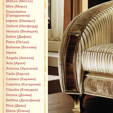
Mithos (Митос)
Miro (Миро)
Guendalina
(Гвендалина)
Impero (Имперо)
Oxford (Оксфорд)
Venezia (Венеция)
Dafne (Дафни)
Petra (Петра)
Boheme (Богема)
Opera
Angela (Ангела)
Aria (Ария)
Arizona (Аризона)
Carla (Карла)
Carmen (Кармен)
Caterina (Катерина)
Claudia (Клаудиа)
Donna (Донна)
Delfina (Дельфина)
Diva (Дива)
Elena (Елена)