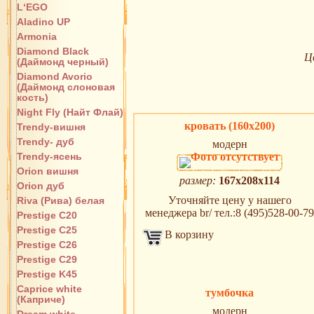
L‘EGO
Aladino UP
Armonia
Diamond Black
Ц
(Даймонд черный)
Diamond Avorio
(Даймонд слоновая
кость)
Night Fly (Найт Флай)
кровать (160х200)
Trendy-вишня
Trendy- дуб
модерн
Trendy-ясень
Orion вишня
размер:
167x208x114
Orion дуб
Уточняйте цену у нашего
Riva (Рива) белая
менеджера br/ тел.:8 (495)528-00-79
Prestige C20
Prestige C25
В корзину
Prestige C26
Prestige C29
Prestige K45
Caprice white
тумбочка
(Каприче)
модерн