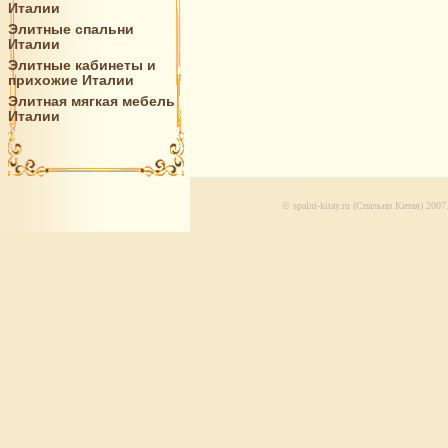
Италии
Элитные спальни
Италии
Элитные кабинеты и
прихожие Италии
Элитная мягкая мебель
Италии
© spalni-kitay.ru (Спальни Китая) 20