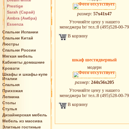
Dream white
Prestige
Sarah (Сарай)
размер:
57x41x47
Ambra (Амбра)
Уточняйте цену у нашего
Essenza
менеджера br/ тел.:8 (495)528-00-79
Спальни Испании
В корзину
Спальни Китай
Люстры
Спальни России
Мягкая мебель
шкаф шестидверный
Кабинеты домашние
модерн
Кровати
Шкафы и шкафы-купе
Италии
размер:
244x56x205
Спальня
Уточняйте цену у нашего
Прихожая
менеджера br/ тел.:8 (495)528-00-79
Лепнина
Столы
В корзину
Стулья
Дизайнерская мебель
Мебель из массива
Элитные гостиные