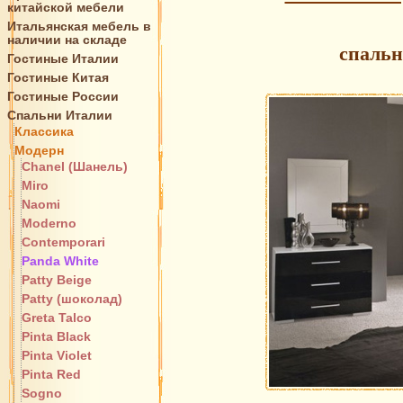
китайской мебели
Итальянская мебель в
наличии на складе
спальн
Гостиные Италии
Гостиные Китая
Гостиные России
Спальни Италии
Классика
Модерн
Chanel (Шанель)
Miro
Naomi
Moderno
Contemporari
Panda White
Patty Beige
Patty (шоколад)
Greta Talco
Pinta Black
Pinta Violet
Pinta Red
Sogno